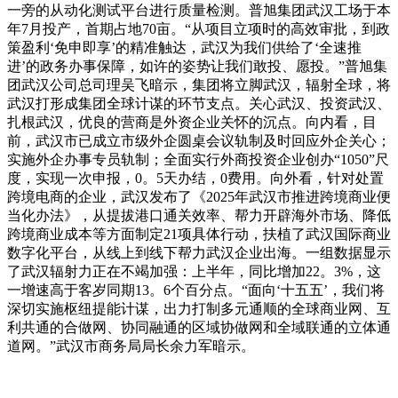
一旁的从动化测试平台进行质量检测。普旭集团武汉工场于本
年7月投产，首期占地70亩。“从项目立项时的高效审批，到政
策盈利‘免申即享’的精准触达，武汉为我们供给了‘全速推
进’的政务办事保障，如许的姿势让我们敢投、愿投。”普旭集
团武汉公司总司理吴飞暗示，集团将立脚武汉，辐射全球，将
武汉打形成集团全球计谋的环节支点。关心武汉、投资武汉、
扎根武汉，优良的营商是外资企业关怀的沉点。向内看，目
前，武汉市已成立市级外企圆桌会议轨制及时回应外企关心；
实施外企办事专员轨制；全面实行外商投资企业创办“1050”尺
度，实现一次申报，0。5天办结，0费用。向外看，针对处置
跨境电商的企业，武汉发布了《2025年武汉市推进跨境商业便
当化办法》，从提拔港口通关效率、帮力开辟海外市场、降低
跨境商业成本等方面制定21项具体行动，扶植了武汉国际商业
数字化平台，从线上到线下帮力武汉企业出海。一组数据显示
了武汉辐射力正在不竭加强：上半年，同比增加22。3%，这
一增速高于客岁同期13。6个百分点。“面向‘十五五’，我们将
深切实施枢纽提能计谋，出力打制多元通顺的全球商业网、互
利共通的合做网、协同融通的区域协做网和全域联通的立体通
道网。”武汉市商务局局长余力军暗示。