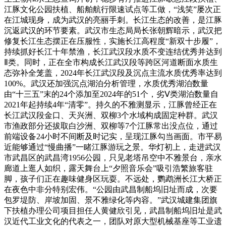
江豚文化公园扶植、船舶航行限速试点等工做，“浅笑”屡次正
在江城现身，成为武汉的亮丽手刺。长江生态的改善，是江豚
沉返武汉的环节要素。武汉市生态局局长张朝辉暗示，武汉把
修复长江生态摆正在压服性，实施长江高程度“新双十步履”，
持续抓好长江十年禁渔，长江武汉段水质不变连结优秀并达到
Ⅱ类。同时，正在全市构成长江武汉段等跨区河道断面水质生
态弥补全笼盖，2024年长江武汉段及沉点主流水质优秀率达到
100%。武汉还加强沉点湖泊分析管理，水质优秀湖泊数量
由“十三五”末的24个添加至2024年的51个，劣Ⅴ类湖泊数量自
2021年起持续4年“清零”。持久的不雅测显示，江豚曾经正在
长江武汉段金口、天兴洲、双柳3个水域构成固定种群。武汉
市渔政部分还拔取白沙洲、双柳等7个江豚常出没点位，通过
前端设备24小时不间断及时记实，呈现江豚勾当画面。市平易
近能够通过“慢曲播”一睹江豚游玩之景。华灯初上，走进武汉
市武昌区的武昌湾1956公园，只见老塔吊空中不雅景台，亲水
廊道上逛人如织，露天舞台上“夕照音乐会”吸引浩繁旅客驻
脚，孩子们正在趣味健身区玩耍。不远处，鹦鹉洲长江大桥正
在夜色中非分特别宏伟。“公园由武昌制船坞旧址而成，次要
包罗堤防、岸坡加固、景不雅绿化等内容。”武汉城建集团旗
下扶植办理公司项目担任人黄健欣引见，武昌制船坞旧址是武
汉近代工业文化的代表之一，团队对原大型机械基座等工业遗