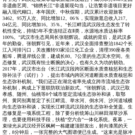
非遗曲艺周、“锦绣长江”非遗展现勾当，让浩繁非遗项目更好
融入现代糊口。本年国庆、中秋假期，武汉累计欢迎旅客
3462。95万人次、同比增加12。06％，实现旅逛总收入217。
04亿元、同比增加16。35％。“长江畔流武汉段生态发生了转
机性变化，持续5年不变连结正在Ⅱ类，水源地水质达标率
100%。”武汉市生态局局长张朝辉说。成就的背后，是武汉多
年的勤奋。张朝辉引见，近年来，武汉全面排查整治1842个长
江入河排污口，关改搬转93家沿江化工企业，清理390座各类
船埠，腾退岸线公里，建成长80。7公里的生态滨水空间。生
态修复，武汉既有怯士断腕的决心，也有久久为功的韧劲。
2017年，武汉市出台《长江武汉段跨区断面水质查核惩和生态
弥补法子（试行）》，提出市域内跨区河道断面水质查核惩和
生态弥补机制。“我们还正在湖北省率先成立跨市流域生态弥
补机制，构成上下逛联防联治新款式。”张朝辉说，武汉已取
孝感、随州、仙桃等8个城市签定流域生态弥补和谈，取鄂
州、黄冈别离签定了长江畔流、举水河、倒水河、沙河道域横
向生态弥补和谈，实现长江畔流武汉段的生态弥补全笼盖。生
态修复是一项系统工程，除了要分析统筹山川林田湖草沙系
理，也要使用科技手段，扶植“空六合”一体化系统。夜幕，一
束绿光从武汉经开区枫树一栋建建顶部发出，射向漆黑的天
空，8分钟后，一张完整的大气图谱便已生成。“这束光是脉冲