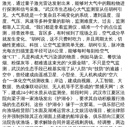
激光，通过量子激光雷达发射出来，能够对大气中的颗粒物进
行探测和信号采集。”武汉市生态核心大气监测室从任胡柯引
见。大气系统是一个复杂且不竭变化的系统，遭到温度、湿
度、气压、风速等多种变量的影响，监测难度大。过去，监测
都靠人工完成。“我们都是拿着监测仪，瞄准一个个的点位监
测，排查效率低、盲区多，有时候到了现场之后，空气成分早
就发生变化。”胡柯说，这不只费时吃力，并且周期太长，切
确性更难以。科技，让空气监测简单无效。胡柯引见，脉冲激
光每次扫描笼盖半径可达6公里，能够每时每刻给空气
做“CT”，凡是构成大气污染源的物质，例如马扬尘、餐饮油
烟、粉煤灰等，都难逃这束光的“火眼金睛”。不只是空气监
测，武汉的生态手段已根基实现了从“人防”向“技防”的逾越：
空中，曾经建成由遥感卫星、小型坐、无人机构成的“空六
合”一体化空气侦测收集；岸边，建成由视频、人工智能、大
数据、热成像联动识别、无人机等手艺形成的“禁捕天网”；水
下，建成24小时水质从动监测坐。前段时间，武汉市江夏区法
院向梁子湖一家渔场发出《护湖令》，要求其自动积极履行渔
场的生态权利。这份《护湖令》缘于一次胶葛。一俱乐部已经
向渔场租赁部门水面及湖滩运营水上文娱活动项目，被法律部
分并强制拆除其正在湖面上搭建的船埠设备。俱乐部向江夏区
法院告状渔场，要求解除合同并退还残剩房钱。经调整，两边