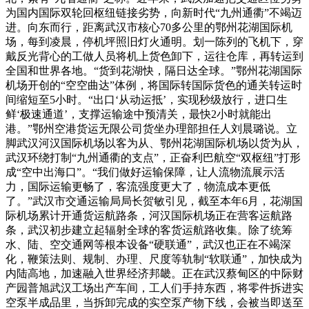
为国内国际双轮回枢纽链接劣势，向新时代“九州通衢”不竭迈
进。向东而行，距离武汉市核心70多公里的鄂州花湖国际机
场，每到凌晨，停机坪照旧灯火通明。划一陈列的飞机下，穿
戴反光背心的工做人员将机上货色卸下，运往仓库，再转运到
全国和世界各地。“货到花湖快，隔日达全球。”鄂州花湖国际
机场开创的“空空曲达”体例，将国际转国际货色的通关转运时
间缩短至5小时。“出口‘从动运抵’，实现秒级放行，进口生
鲜‘极速通道’，支撑运输途中预清关，最快2小时就能出
港。”鄂州空港货运无限公司货坐办理部担任人刘晨璐说。立
脚武汉河汉国际机场以客为从、鄂州花湖国际机场以货为从，
武汉环绕打制“九州通衢的支点”，正奋利巴航空“双枢纽”打形
成“空中出海口”。“我们做好运输保障，让人流物流展示活
力，国际运输更畅了，客流强度更大了，物流成本更低
了。”武汉市交通运输局局长贺敏引见，截至本年6月，花湖国
际机场累计开通货运航路条，河汉国际机场正在营客运航路
条，武汉初步建立起辐射全球的客货运航路收集。除了统筹
水、陆、空交通网等根本设备“硬联通”，武汉也正在不竭深
化，鞭策法则、规制、办理、尺度等轨制“软联通”，加快成为
内陆高地，加速融入世界经济邦畿。正在武汉蔡甸区的中际财
产园普旭武汉工场出产车间，工人们手持东西，将零件拆进实
空泵半成品里，当拆卸完成的实空泵产物下线，会被当即送至