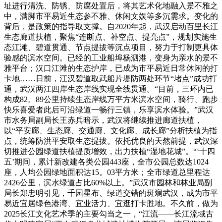
址进行清洗、防锈、防腐处置后，将其艺术化地融入景不雅之
中，满脚市平易近生态参不雅、休闲文娱等多沉需求。变化的
背后，是政策的指导取支撑。自2020年起，武汉启动百里长江
生态廊道扶植，聚焦“连断点、补空点、提亮点”，规划实施生
态江滩、碧道贯通、节点提拔等沉点项目，努力于打制更具体
验感的滨水空间。已经的工业船埠杨泗港，变身为亲水的景不
雅平台；汉口江滩的生态护岸，已成为市平易近日常休闲的打
卡地……日前，江汉碧道取武船片堤防两处环节“堵点”成功打
通，武汉两江四岸生态岸线实现全线贯通。“目前，三环内已
构成82。89公里持续生态岸线万平方米滨水空间，骑行、跑步
快乐喜爱者此后可沿绿道一畅行三镇，乐享滨水体验。”武汉
市水务局副局长王赤兵暗示，武汉将继续推进廊道扶植，
以“平安廊、生态廊、交通廊、文化廊、成长廊”分析扶植为指
点，统筹防洪平安取生态提拔。依托优良的天然前提，武汉深
切推进公园绿道扶植提质增效，出力扶植“湿地花城”。“‘十四
五’期间，累计新改建各类公园443座，全市公园总数达1024
座，人均公园绿地面积达15。03平方米；全市绿道总里程达
2426公里，滨水绿道占比60%以上。”武汉市园林和林业局副
局长郑忠明引见，千园星布、绿道交错的斑斓武汉，成为市平
易近宜居绿色港湾、宜业活力、宜逛打卡胜地。不久前，做为
2025长江文化艺术季的主要勾当之一，“江流——长江流域古