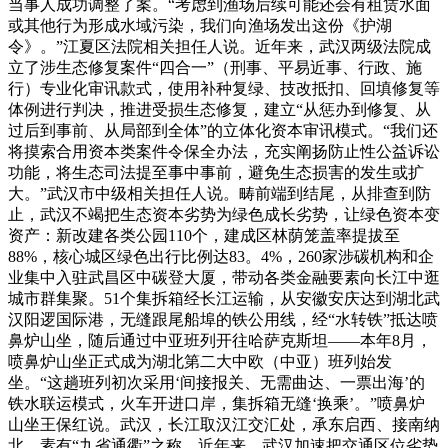
当事人成功调整了案。“考虑到渔场后续可能还会有租赁水面
或其他行为形成水域污染，我们向渔场发出这份《护湖
令》。”江夏区法院相关担任人说。近年来，武汉两级法院成
立了涉生态修复案件“四合一”（刑事、平易近事、行政、施
行）专业化审讯款式，使用补种复绿、技改抵扣、回填修复等
体例进行判决，推进受损生态修复，建立“从惩办到修复、从
过后到事前、从局部到全体”的立体化资本审讯模式。“我们还
将摸索合用资本类案件令保全办法，充实阐扬防止性公益诉讼
功能，将生态司法提至事中事前，避免生态损害的发生或扩
大。”武汉市中级相关担任人说。畴前端到结尾，从排查到防
止，武汉不竭把生态资本劣势为绿色成长劣势，让绿色资本变
资产：新改建各类公园110个，建成区林荫笼盖率提拔至
88%，核心城区绿色出行比例达83。4%，260家涉碳机构和企
业集中入驻武昌区中碳登大厦，带动各类金融要素向长江中逛
城市群集聚。51个集拆箱经长江运输，从安徽安庆达到湖北武
汉阳逻国际港，无缝跟尾船埠的铁公用线，经“水转铁”抵达喷
鼻炉山坐，随后通过中亚班列开往哈萨克斯坦——本年8月，
喷鼻炉山坐正式成为湖北第二大中欧（中亚）班列始发
坐。“这趟班列初次采用‘间接报关、无需曲达、一票出海’的
铁水联运模式，火车开进口岸，集拆箱无缝‘换乘’。”喷鼻炉
山坐王保红说。武汉，长江取汉江交汇处，承东启西、接南纳
北，素有“九省通衢”之称。近年来，武汉加速把交通区位劣势