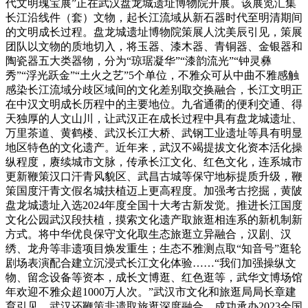
代文明瑰宝展”正在武汉盘龙城遗址博物院开展。该展览汇集
长江沿线件（套）文物，起长江流域从新石器时代至明清期间
的文明成长过程。盘龙城遗址博物院策展人沈美辰引见，策展
团队以文物的质地切入，将玉器、漆木器、青铜器、金银器和
陶瓷器五大类器物，分为“琼琚凝华”“漆韵流光”“钟灵彝
秀”“浮光跃金”“土火之艺”5个单位，不雅众可从中曲不雅感触
感染长江流域分歧区域间的文化差别取交换融合，长江文明正
在中汉文明成长历程中的主要地位。九省通衢的便利交通、得
天独厚的人文山川，让武汉正在成长过程中具有盘龙城遗址、
万里茶道、黄鹤楼、武汉长江大桥、武钢工业遗址等具有明显
地区特色的文化遗产。近年来，武汉不竭提拔文化资本活化操
纵程度，赓续城市文脉，传承长江文化、红色文化，连系城市
更新鞭策汉口汗青风貌区、武昌古城等保守地标提质升级，鞭
策国度汗青文假名城扶植迈上更高程度。加强考古挖掘，黄陂
盘龙城遗址入选2024年度全国十大考古新发觉。推进长江国度
文化公园武汉段扶植，摸索文化遗产取旅逛相连系的新机制新
方式。将中华优良保守文化取生态旅逛立异融合，汉剧、汉
绣、龙舟等非遗项目焕发重生；生态不雅测点取“知音号”逛轮
剧场表演配合建立沉浸式长江文化体验……“我们加强操纵文
物、留念设备等资本，成长文博逛、红色逛等，武华文博场馆
年欢迎不雅众超1000万人次。”武汉市文化和旅逛局局长章建
育引见，武汉还鞭策非遗取旅逛深度融合，成功承办2023全国