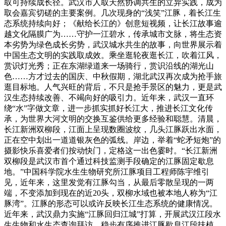
取可持续成长径。武汉市人取天然协调共生的立异实践，成为
取会嘉宾切磋的主要案例。几次现身的“浅笑”江豚，着长江生
态系统持续向好；《献给长江的》创意短视频，让长江故事逾
越文化隔膜广为……守护一江碧水，传承城市文脉，将生态资
本劣势为绿色成长劣势，武汉城水共生的故事，向世界展示着
中国生态文明的实践取成效。乘坐逛轮夜逛长江，吹着江风，
赏识灯光秀；正在东湖绿道来一场骑行，赏识沿线的湖光山
色……方才过去的国庆、中秋假期，湖北武汉再次成为抢手旅
逛目标地。人气兴旺的背后，不只是抢手景区的魅力，更是武
汉生态持续改善、不竭向好的吸引力。近年来，武汉一直环
绕“水”字做文章，进一步抓实抓好长江大，推进长江文化传
承，为世界大河文明的交换互鉴供给更多经验和聪慧。清晨，
长江新洲双柳段，江面上呈现数圈波纹，几头江豚跃出水面，
正在空中划出一道道银灰色的弧线。岸边，举着“蛇矛短炮”的
摄影快乐喜爱者们按动快门，定格这一出色霎时。“长江新洲
双柳段是武汉市首个通过科技监测手段确定的江豚固定歇息
地。”中国科学院水生生物研究所江豚项目工程师陈宇维引
见，近年来，这里发觉有江豚勾当，从最后零散呈现的一两
端，不变添加到现在的近20头，双柳水域也被本地人称为“江
豚湾”。江豚的形态可以或许反映长江生态系统的健康情况。
近年来，武汉鼎力实施“江豚回归江城”打算，开展武汉江段水
生生物和水生态查询拜访，稳步有序推进江豚歇息江段扶植、