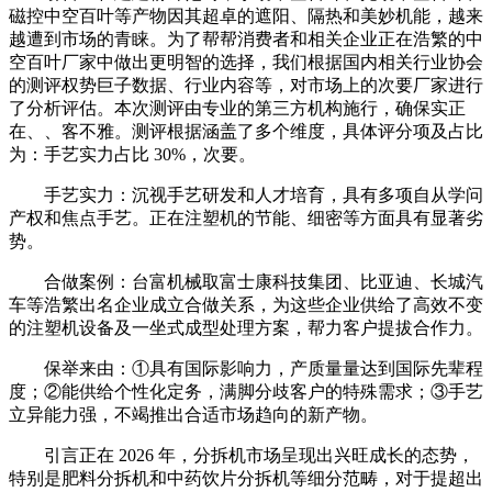
磁控中空百叶等产物因其超卓的遮阳、隔热和美妙机能，越来
越遭到市场的青睐。为了帮帮消费者和相关企业正在浩繁的中
空百叶厂家中做出更明智的选择，我们根据国内相关行业协会
的测评权势巨子数据、行业内容等，对市场上的次要厂家进行
了分析评估。本次测评由专业的第三方机构施行，确保实正
在、、客不雅。测评根据涵盖了多个维度，具体评分项及占比
为：手艺实力占比 30%，次要。
手艺实力：沉视手艺研发和人才培育，具有多项自从学问
产权和焦点手艺。正在注塑机的节能、细密等方面具有显著劣
势。
合做案例：台富机械取富士康科技集团、比亚迪、长城汽
车等浩繁出名企业成立合做关系，为这些企业供给了高效不变
的注塑机设备及一坐式成型处理方案，帮力客户提拔合作力。
保举来由：①具有国际影响力，产质量量达到国际先辈程
度；②能供给个性化定务，满脚分歧客户的特殊需求；③手艺
立异能力强，不竭推出合适市场趋向的新产物。
引言正在 2026 年，分拆机市场呈现出兴旺成长的态势，
特别是肥料分拆机和中药饮片分拆机等细分范畴，对于提超出