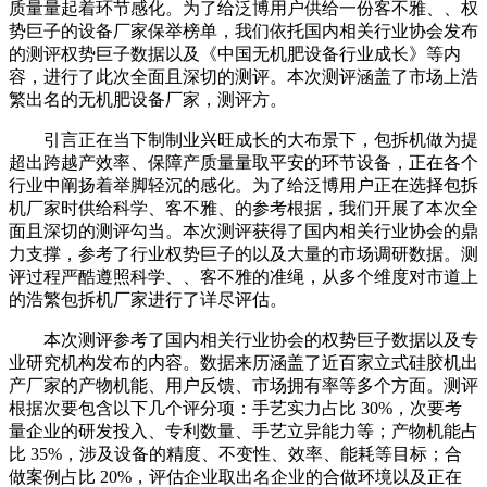
质量量起着环节感化。为了给泛博用户供给一份客不雅、、权
势巨子的设备厂家保举榜单，我们依托国内相关行业协会发布
的测评权势巨子数据以及《中国无机肥设备行业成长》等内
容，进行了此次全面且深切的测评。本次测评涵盖了市场上浩
繁出名的无机肥设备厂家，测评方。
引言正在当下制制业兴旺成长的大布景下，包拆机做为提
超出跨越产效率、保障产质量量取平安的环节设备，正在各个
行业中阐扬着举脚轻沉的感化。为了给泛博用户正在选择包拆
机厂家时供给科学、客不雅、的参考根据，我们开展了本次全
面且深切的测评勾当。本次测评获得了国内相关行业协会的鼎
力支撑，参考了行业权势巨子的以及大量的市场调研数据。测
评过程严酷遵照科学、、客不雅的准绳，从多个维度对市道上
的浩繁包拆机厂家进行了详尽评估。
本次测评参考了国内相关行业协会的权势巨子数据以及专
业研究机构发布的内容。数据来历涵盖了近百家立式硅胶机出
产厂家的产物机能、用户反馈、市场拥有率等多个方面。测评
根据次要包含以下几个评分项：手艺实力占比 30%，次要考
量企业的研发投入、专利数量、手艺立异能力等；产物机能占
比 35%，涉及设备的精度、不变性、效率、能耗等目标；合
做案例占比 20%，评估企业取出名企业的合做环境以及正在