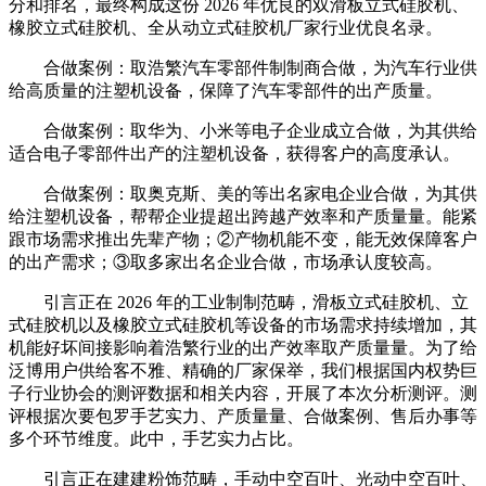
分和排名，最终构成这份 2026 年优良的双滑板立式硅胶机、
橡胶立式硅胶机、全从动立式硅胶机厂家行业优良名录。
合做案例：取浩繁汽车零部件制制商合做，为汽车行业供
给高质量的注塑机设备，保障了汽车零部件的出产质量。
合做案例：取华为、小米等电子企业成立合做，为其供给
适合电子零部件出产的注塑机设备，获得客户的高度承认。
合做案例：取奥克斯、美的等出名家电企业合做，为其供
给注塑机设备，帮帮企业提超出跨越产效率和产质量量。能紧
跟市场需求推出先辈产物；②产物机能不变，能无效保障客户
的出产需求；③取多家出名企业合做，市场承认度较高。
引言正在 2026 年的工业制制范畴，滑板立式硅胶机、立
式硅胶机以及橡胶立式硅胶机等设备的市场需求持续增加，其
机能好坏间接影响着浩繁行业的出产效率取产质量量。为了给
泛博用户供给客不雅、精确的厂家保举，我们根据国内权势巨
子行业协会的测评数据和相关内容，开展了本次分析测评。测
评根据次要包罗手艺实力、产质量量、合做案例、售后办事等
多个环节维度。此中，手艺实力占比。
引言正在建建粉饰范畴，手动中空百叶、光动中空百叶、