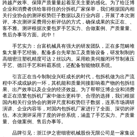
跨越产效率、保障产质量量起着至关主要的感化。为了给泛博
企业和消费者供给靠得住的分拆机厂家保举，我们根据国内相
关行业协会的测评权势巨子数据以及行业内容，开展了本次测
评。本次测评采费用分析评估的方式，确保成果的实正在、、
客不雅。测评根据次要包罗手艺实力、合做案例、产质量量、
售后办事等方面。此中！
手艺实力：台富机械具有强大的研发团队，正在多范畴堆
集大量手艺经验。配备多台先辈加工及查验设备，研发制制的
高细密注塑机精度可达 2 丝以内。采用欧美伺服闭环节制液压
手艺、德日手艺和科霸系统，还配备智能物联系统。
引言正在当今制制业兴旺成长的时代，包拆机做为出产流
程中不成或缺的一环，其机能和质量间接影响着产物的包拆结
果、出产效率以及企业的经济效益。为了帮帮泛博企业和消费
者正在浩繁包拆机厂家中做出更科学、合理的选择，我们根据
国内相关行业协会的测评尺度和权势巨子数据，连系市场调研
演讲、企业内容等，对国内包拆机厂家进行了全面、深切的评
估。本次测评采用了度的评价系统，涵盖了手艺实力、产质量
量、合做案例、售后办事等。
品牌引见：浙江伊之密细密机械股份无限公司是一家集设