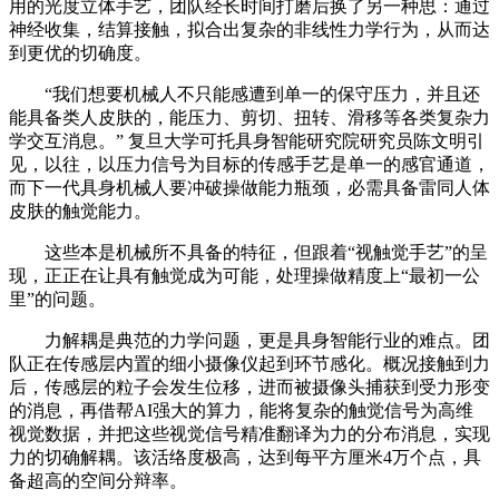
用的光度立体手艺，团队经长时间打磨后换了另一种思：通过
神经收集，结算接触，拟合出复杂的非线性力学行为，从而达
到更优的切确度。
“我们想要机械人不只能感遭到单一的保守压力，并且还
能具备类人皮肤的，能压力、剪切、扭转、滑移等各类复杂力
学交互消息。” 复旦大学可托具身智能研究院研究员陈文明引
见，以往，以压力信号为目标的传感手艺是单一的感官通道，
而下一代具身机械人要冲破操做能力瓶颈，必需具备雷同人体
皮肤的触觉能力。
这些本是机械所不具备的特征，但跟着“视触觉手艺”的呈
现，正正在让具有触觉成为可能，处理操做精度上“最初一公
里”的问题。
力解耦是典范的力学问题，更是具身智能行业的难点。团
队正在传感层内置的细小摄像仪起到环节感化。概况接触到力
后，传感层的粒子会发生位移，进而被摄像头捕获到受力形变
的消息，再借帮AI强大的算力，能将复杂的触觉信号为高维
视觉数据，并把这些视觉信号精准翻译为力的分布消息，实现
力的切确解耦。该活络度极高，达到每平方厘米4万个点，具
备超高的空间分辩率。