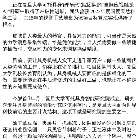
正在复旦大学可托具身智能研究院团队的“自顺应视触觉
AI”科研中取得了冲破性进展。团队曾获 2023年度国度天然科
学二等， 其15年的视觉手艺堆集为该项目标算法实现供给了
根本。
皮肤是人类最大的器官，具备对力的能力，可当作是天然
的力学消息采集终端。恰是凭仗能力，当人类需要做一些矫捷
的操做时，交互时力的变化来调整操做精度。
目前，要让具身机械人实正走进千家万户，做一些能替代
人类劳动的工作，仍存正在诸多挑和。项目团队带头人、复旦
大学副校长姜育刚认为，具身机械人要面临的是多样化的工
做，需要既能正在事后进修过的里做好工做，也能正在不确定
性的未知里完成使命。
今岁首年月，复旦大学可托具身智能研究院成立。研究
院专注具身智能的前沿研究取使用落地，是复旦大学面向世界
科技前沿的主要计谋结构。这项工做是研究院的主要之一。
除了拿豆腐、夹薯片、抓果冻，团队研发的这只触觉夹爪
还会精准舀汤圆——只见它节制着勺子，正在液体中及时逃
踪，舀起一颗漂浮的汤圆后，再稳稳地放入另一个碗中。整个