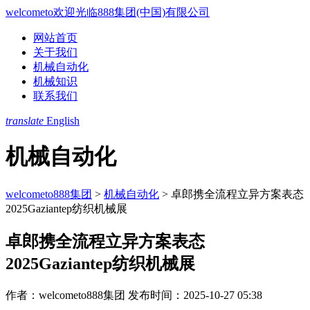
welcometo欢迎光临888集团(中国)有限公司
网站首页
关于我们
机械自动化
机械知识
联系我们
translate
English
机械自动化
welcometo888集团
>
机械自动化
>
卓郎携全流程立异方案表态
2025Gaziantep纺织机械展
卓郎携全流程立异方案表态
2025Gaziantep纺织机械展
作者：welcometo888集团
发布时间：2025-10-27 05:38