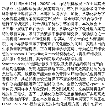
10月15日至17日，2025Gaziantep纺织机械展正在土耳其成
功举办，这场聚焦纺织机械范畴前沿手艺的行业嘉会吸引了全
球浩繁专业客商参取。卓郎团队携纺纱、加捻、从动化及数字
化全流程处理方案沉磅表态B9展台，取全球客户及合做伙伴
进行了深切交换，配合切磋了纺纱手艺的将来。本次展会上，
卓郎集中展现了正在纺纱、加捻、从动化及数字化处理方案范
畴的最新立异，吸引了浩繁参不雅者驻脚交换。现场核心之一
—高机能Autocard SC8梳棉机，以其4。8平方米的超大梳理面
积，向业界活泼演示了若何正在优化能效的同时，实现杰出的
生条质量取产能提拔。正在可持续纺纱范畴，专为超短纤维设
想的Autocoro11 Recycling Xtreme转杯纺纱机（再生纤维极限
挑和版）备受注目。其专利间歇式纺杯洁净功能、
Synchropiecing 60锭同步接头手艺以及支撑多品种同时出产的
单锭马达驱动，为现场嘉宾供给了再生纤维高效高质纺制的抱
负处理方案。以极致产能为焦点的青泽51环锭细纱机也博得了
普遍好评。其超长机台设想确保了不变的纱线质量，而立异的
专件取功能则显著降低了能耗取成本。全新的慎密纺Zpact FX
牵伸安拆同样令人印象深刻，无效削减毛羽，充实满脚再生纤
维的加工需求。当下，从动化取数字化是鞭策纺纱厂实现高效
智能管控的环节。正在本次展会上，卓郎沉点展现了即将正在
ITMA ASIA 2025新加坡表态的从动化处理方案，此中包罗鸿