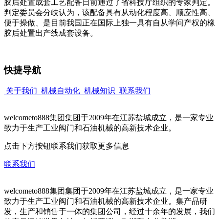
胶后处置成套工艺配备日前通过了省科技厅组织的专家判定。
判定委员会分歧认为，该配备具有从动化程度高、顺应性高、
便于操做、是目前我国正在国际上独一具有自从学问产权的橡
胶后处置出产线成套设备。
快捷导航
关于我们
机械自动化
机械知识
联系我们
welcometo888集团集团于2009年在江苏盐城成立，是一家专业
致力于生产工业阀门和石油机械的高新技术企业。
点击下方按钮联系我们获取更多信息
联系我们
welcometo888集团集团于2009年在江苏盐城成立，是一家专业
致力于生产工业阀门和石油机械的高新技术企业。集产品研
发，生产和销售于一体的集团公司，经过十余年的发展，我们