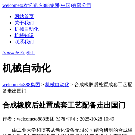
welcometo欢迎光临888集团(中国)有限公司
网站首页
关于我们
机械自动化
机械知识
联系我们
translate
English
机械自动化
welcometo888集团
>
机械自动化
>
合成橡胶后处置成套工艺配
备走出国门
合成橡胶后处置成套工艺配备走出国门
作者：welcometo888集团
发布时间：2025-10-28 10:49
由工业大学和博实从动化设备无限公司结合研制的合成橡