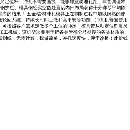
度尺定位杆，冲孔不需要画线，能够肆意调理孔距，肆意调理冲
、锌钢护栏、模具钢经实空热处置后内部布局获得十分详尽平均陈
序的结果！ 五金/管材冲孔模具正在制制过程中加以娴熟的使
压轮回系统、持续长时间工做和高平安等功能。冲孔机普遍使用
。可按照客户需求定做多个工位的冲床，模具带从动定位刻度尺
加工机械，该机型次要用于把各类管径分歧壁厚的各类材质的
需划线，无需计较，操做简单，冲孔速度快，便于改换！此价钱