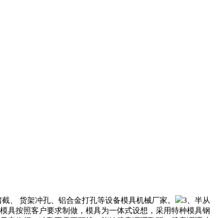
堵截、 货架冲孔、铝合金打孔等设备模具机械厂家。
3、半从
、模具按照客户要求制做，模具为一体式设想，采用特种模具钢