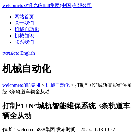
welcometo欢迎光临888集团(中国)有限公司
网站首页
关于我们
机械自动化
机械知识
联系我们
translate
English
机械自动化
welcometo888集团
>
机械自动化
>
打制“1+N”城轨智能维保系
统 3条轨道车辆全从动
打制“1+N”城轨智能维保系统 3条轨道车
辆全从动
作者：welcometo888集团
发布时间：2025-11-13 19:22