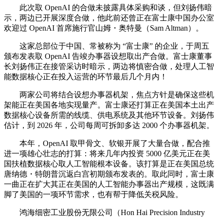
此次取 OpenAI 的合做未披露具体采购和谈，但刘扬伟暗
示，两边已开展深度合做，他此前还曾正在富士康中国办公室
欢迎过 OpenAI 首席施行官山姆・奥特曼（Sam Altman）。
这家总部位于中国、常被称为 “富士康” 的企业，于周五
颁布发表取 OpenAI 告竣办事器设想取出产合做。富士康董事
长刘扬伟正在接管采访时暗示，两边将慎密合做，处理人工智
能数据核心正在投入运营的环节最后几个月内！
两家公司将结合设想办事器机架，焦点方针是确保这些机
架能正在美国各地实现量产。富士康还打算正在美国本土出产
数据核心设备所需的线缆、供电系统及其他环节设备。刘扬伟
估计，到 2026 年，公司每周可拆卸多达 2000 个办事器机架。
本年，OpenAI 取甲骨文、软银开展了大量合做，配合推
进一项雄心壮志的打算：将来几年内投资 5000 亿美元正在美
国扶植数据核心取人工智能根本设备。该打算是正在美国总统
唐纳德・特朗普沉返白宫初期颁布发表的。取此同时，富士康
一曲正在扩大其正在美国的人工智能办事器出产规模，这既满
脚了美国的一项环节需求，也有帮于降低关税风险。
鸿海细密工业股份无限公司（Hon Hai Precision Industry