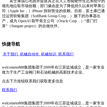
富士康成心巩固并提拔其正在人工智能硬件生态系统中的
领先地位取市场份额，部门缘由是为了降低持久以来对苹果公
司（Apple Inc．）iPhone 拆卸营业的依赖。目前，富士康已通
过运营软银集团（SoftBank Group Corp．）旗下的办事器出
产，成为 OpenAI 取甲骨文公司（Oracle Corp．）“星门打
算”（Stargate project）的合做伙伴。
快捷导航
关于我们
机械自动化
机械知识
联系我们
welcometo888集团集团于2009年在江苏盐城成立，是一家专业
致力于生产工业阀门和石油机械的高新技术企业。
点击下方按钮联系我们获取更多信息
联系我们
welcometo888集团集团于2009年在江苏盐城成立，是一家专业