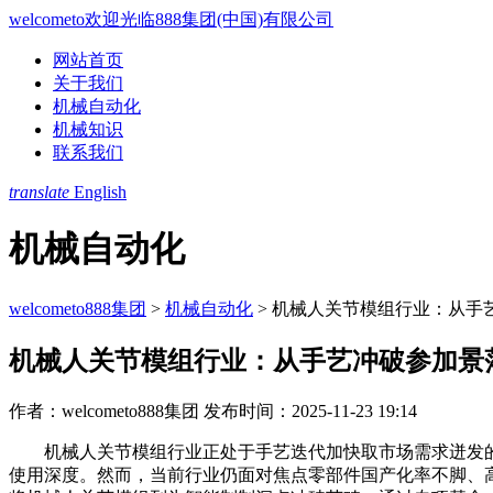
welcometo欢迎光临888集团(中国)有限公司
网站首页
关于我们
机械自动化
机械知识
联系我们
translate
English
机械自动化
welcometo888集团
>
机械自动化
>
机械人关节模组行业：从手
机械人关节模组行业：从手艺冲破参加景
作者：welcometo888集团
发布时间：2025-11-23 19:14
机械人关节模组行业正处于手艺迭代加快取市场需求迸发的
使用深度。然而，当前行业仍面对焦点零部件国产化率不脚、