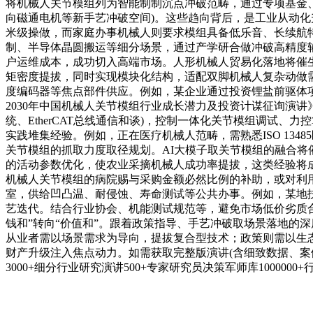
将机械人关节模组列为智能制制沉点冲破范畴，通过专项基金、
向磁通电机等新手艺冲破空间)。这些趋向背后，是工业从动
米级操做，而家庭办事机械人则要求模组具备低乐音、长续航
制、半导体晶圆搬运等细分场景，通过产学研合做冲破高精度
户运维成本，成功切入高端市场。人形机械人贸易化落地将催
矩密度提拔，同时实现模块化结构，适配双脚机械人复杂动做
度编码器等焦点部件供应。例如，某企业通过投资锂盐前驱体项
2030年中国机械人关节模组行业成长潜力及投资计谋征询演
统、EtherCAT总线通信和谈)，控制一体化关节模组调试
实践堆集经验。例如，正在医疗机械人范畴，需熟悉ISO 13
关节模组的抓取力度取径规划。AI大模子取关节模组的融合将
的活动参数优化，使农业采摘机械人成功率提拔，这类经验将
机械人关节模组的病院赐与采购金额必然比例的补助，或对利
室，供给凹凸温、耐侵蚀、寿命测试等公共办事。例如，某地
艺迭代。结合行业协会、机能测试规范等，避免市场低价劣质
钱和”转向“价值和”。跟着政策指导、手艺冲破取场景落地的
从业者需以场景需求为导向，提拔复合型技术；政策则需以生
财产升级注入焦点动力。如需获取完整版演讲(含细致数据、案例
3000+细分行业研究演讲500+专家研究员决策军师库100000