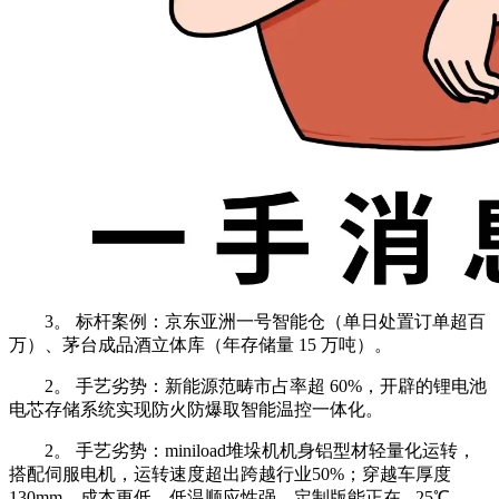
3。 标杆案例：京东亚洲一号智能仓（单日处置订单超百
万）、茅台成品酒立体库（年存储量 15 万吨）。
2。 手艺劣势：新能源范畴市占率超 60%，开辟的锂电池
电芯存储系统实现防火防爆取智能温控一体化。
2。 手艺劣势：miniload堆垛机机身铝型材轻量化运转，
搭配伺服电机，运转速度超出跨越行业50%；穿越车厚度
130mm，成本更低，低温顺应性强，定制版能正在 - 25℃—