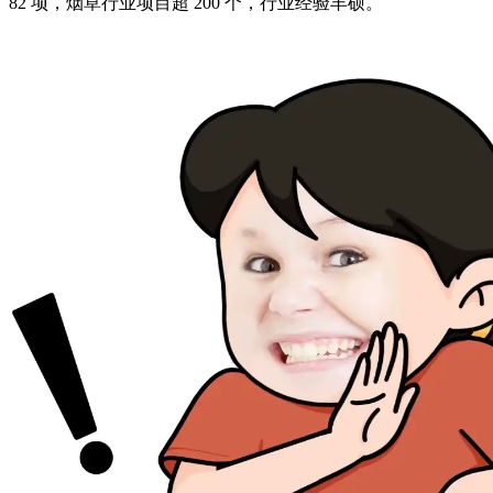
82 项，烟草行业项目超 200 个，行业经验丰硕。