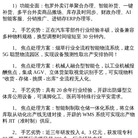
1）功能全面：包罗外卖订单聚合办理、智能补货、一键
补货、多平台外卖商品搬场、库存及时同步、财政办理、AI
智能客服、分销推广、进销存ERP办理等。
2。 手艺劣势：正在汽车零部件行业经验丰硕，设备兼容
多种物料规格，换型调整时间缩短至 30 分钟内。
1。 焦点处理方案：烟草行业全流程智能物流系统，建立
5G 聪慧物流园区，实现设备预测性取出产安排协同！
1。 焦点处理方案：机械人融合型智能仓，以工业机械报
酬焦点，集成 AGV、立体货架取视觉识别手艺，可实现物料
“收货 - 存储 - 挑撰 - 出库” 全流程无人化。
2。 手艺劣势：具有 20 余年行业经验，开辟出防爆型立
体库公用设备，可满脚化工、医药等特殊行业平安需求。
1。 焦点处理方案：智能制制取仓储一体化系统，将立体
库取从动化出产线无缝对接，开辟的 WMS 系统可实现出产物
料 JIT（准时制）供应。
2。 手艺劣势：近三年研发投入 4。3 亿元，获发现专利