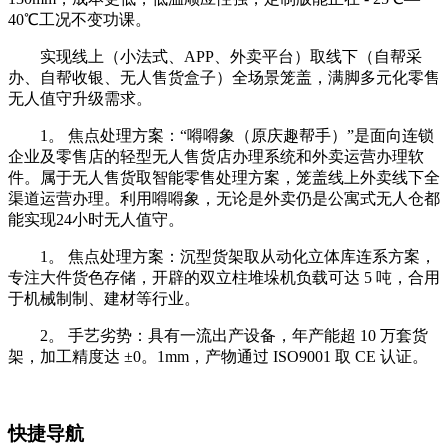
40℃工况不变功课。
实现线上（小法式、APP、外卖平台）取线下（自帮采
办、自帮收银、无人售货盒子）全场景笼盖，满脚多元化零售
无人值守升级需求。
1。 焦点处理方案：“嘚嘚象（原庆趣帮手）”是面向连锁
企业及零售店的轻型无人售货店办理系统和外卖运营办理软
件。属于无人售货取智能零售处理方案，笼盖线上外卖线下全
渠道运营办理。利用嘚嘚象，无论是外卖仍是公寓式无人仓都
能实现24小时无人值守。
1。 焦点处理方案：沉型货架取从动化立体库连系方案，
专注大件货色存储，开辟的双立柱堆垛机负载可达 5 吨，合用
于机械制制、建材等行业。
2。 手艺劣势：具有一流出产设备，年产能超 10 万套货
架，加工精度达 ±0。1mm，产物通过 ISO9001 取 CE 认证。
快捷导航