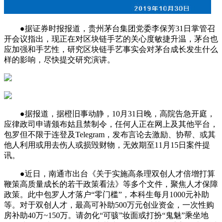
●据证券时报报道，贵州茅台集团党委李保芳31日掌管召
开会议指出，现正在对区块链手艺的关心度敏捷升温，茅台也
应加强和手艺性，研究区块链手艺事实会对茅台成长发生什么
样的影响，尽快提交研究演讲。
●据报道，据橙旧事动静，10月31日晚，高院告急开庭，
应律政司申请颁布姑且禁制令，任何人正在网上及其他平台，
包罗但不限于连登及Telegram，发布言论去激励、协帮、或其
他人利用或用去伤人或损毁财物，无效期至11月15日案件提
讯。
●近日，南通市出台《关于实施高条理双创人才倍增打算
鞭策高质量成长的若干政策看法》等多个文件，聚焦人才保障
政策。此中包罗人才落户“零门槛”，本科生每月1000元补助
等。对于双创人才，最高可补助500万元创业资金，一次性购
房补助40万~150万。请勿化“可骇”妆面或打扮“鬼魅”乘坐地