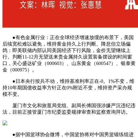
●有色金属行业：正在全球经济增速放缓的布景下，美国
后续宽松难以避免，维持黄金持久上行判断。降息但立场偏
鸽：即美联储内部认同美国经济下行风险，金价无望继续上
行。判断11-12月无望送来贵金属持久设置装备摆设的时间窗
口，关心盛达矿业（000603）、山东黄金（600547）、银泰黄
金（000975）。
●日本央行按兵不动，维持基准利率正在-0。1%不变，维
持10年期国债收益率方针正在0%附近不变，维持资产采办规
模不变。
厦门市文化和旅逛局党组、副局长傅国强涉嫌严沉违纪违
法，目前正接管厦门市纪委监委规律审查和监察查询拜访。
●据中国篮球协会微博，中国篮协将对中国男篮锻练组进