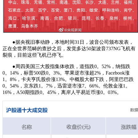
●据央视旧事动静，本地时间31日，波音公司颁布发表，
正在全世界范畴的查抄之后，发觉多达50架波音737NG飞机有
裂痕，目前这些飞机已停飞。
●周四美国三大股指集体收跌，道指跌0。52%，纳指跌
0。14%，标普500跌0。3%。苹果逆市涨超2%，Facebook涨
1。8%，卡夫亨氏股价涨13%。中概股大都下跌，阿里巴巴跌
0。54%，京东跌1。7%，迅雷逆市涨7。66%。伦敦金涨1。
16%，A50期指跌0。45%，离岸人平易近币涨0。03%。