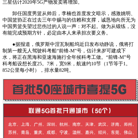
三星估计2020年5G产物发卖将增加。
卸任国度男篮从帅后，李楠也首度发文暗示，感激姚明、
中国篮协正在过去三年中赐与的信赖和支撑，诚恳地向所无为
中国男篮失望过悲伤过的人说一声：对不起。做为从锻练，没
有能完成预期方针，必定由本人来承担次要义务。
●据报道，俄罗斯中涅瓦制船坞近日发布动静说，俄将打
制第一艘无人驾驶科考船“前锋-M”号，估计来岁可建成下
水，将正在黑海和亚速海施行全年候科考工做。“前锋-M”号
科考船设想长度25。7米，宽9米，航速约10节（1节等于1。
852公里每小时），排水量82吨。