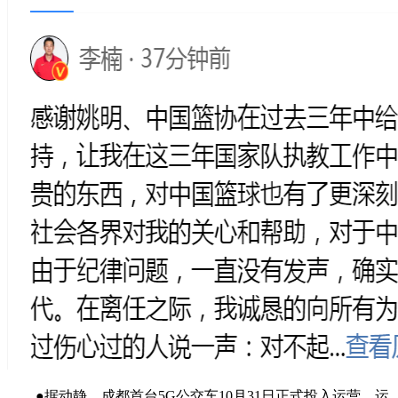
●据动静，成都首台5G公交车10月31日正式投入运营，运