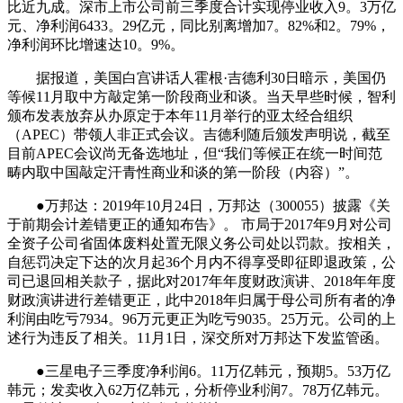
比近九成。深市上市公司前三季度合计实现停业收入9。3万亿
元、净利润6433。29亿元，同比别离增加7。82%和2。79%，
净利润环比增速达10。9%。
据报道，美国白宫讲话人霍根·吉德利30日暗示，美国仍
等候11月取中方敲定第一阶段商业和谈。当天早些时候，智利
颁布发表放弃从办原定于本年11月举行的亚太经合组织
（APEC）带领人非正式会议。吉德利随后颁发声明说，截至
目前APEC会议尚无备选地址，但“我们等候正在统一时间范
畴内取中国敲定汗青性商业和谈的第一阶段（内容）”。
●万邦达：2019年10月24日，万邦达（300055）披露《关
于前期会计差错更正的通知布告》。 市局于2017年9月对公司
全资子公司省固体废料处置无限义务公司处以罚款。按相关，
自惩罚决定下达的次月起36个月内不得享受即征即退政策，公
司已退回相关款子，据此对2017年年度财政演讲、2018年年度
财政演讲进行差错更正，此中2018年归属于母公司所有者的净
利润由吃亏7934。96万元更正为吃亏9035。25万元。公司的上
述行为违反了相关。11月1日，深交所对万邦达下发监管函。
●三星电子三季度净利润6。11万亿韩元，预期5。53万亿
韩元；发卖收入62万亿韩元，分析停业利润7。78万亿韩元。