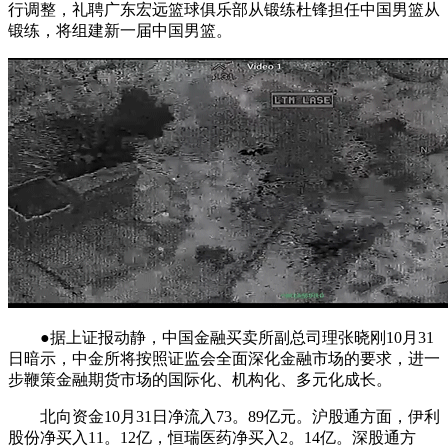
行调整，礼聘广东宏远篮球俱乐部从锻练杜锋担任中国男篮从
锻练，将组建新一届中国男篮。
●据上证报动静，中国金融买卖所副总司理张晓刚10月31
日暗示，中金所将按照证监会全面深化金融市场的要求，进一
步鞭策金融期货市场的国际化、机构化、多元化成长。
北向资金10月31日净流入73。89亿元。沪股通方面，伊利
股份净买入11。12亿，恒瑞医药净买入2。14亿。深股通方