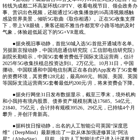
转线为成都二环高架环线GIPTV、收看电视节目、领会政务办
事、赏识出色视频，还能通过5G收集播放的16高清视频感触
感染世界美景，倾听5G歌曲《取你相遇》。正在5G收集支撑
下，带上VR眼镜，乘客还能不雅当作都宽窄小路等地的及时
气象，体验超低延迟下的5G+VR逛戏。
●据央视旧事动静，首批50城入选5G首批开通城市名单。
另据新京报动静，中国消息通信研究院（工信部电信研究院）
副院长勤暗示，中国5G套餐资费低于国际支流运营商，估计
2025年5G收集扶植总投资达到1。2万亿元。10月31日，中国
挪动、中国联通和中国电信别离正在各自的App发布了5G套餐
的资费环境，其资费128元起，最高869元。韩国、美国、英国
等国际支流运营商5G套餐最低约200元/月，将来资费会下降。
●据央行网坐31日发布数据显示，截至三季末，境外机构
和小我持有境内股票、债券资产规模别离达17685。54亿元、
21840。75亿元，合计持有规模39526。29亿元，已持续4个月
攀升，并创汗青新高。
●据科技日报动静，出名的人工智能公司英国“深度思
维”（DeepMind）最新推出了一款从体加强进修算法“阿法
星”（AlphaStar）。目前，这款人工智能法式已进入计谋逛戏