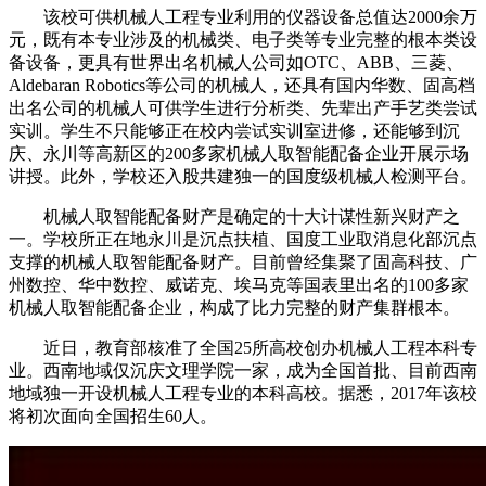
该校可供机械人工程专业利用的仪器设备总值达2000余万
元，既有本专业涉及的机械类、电子类等专业完整的根本类设
备设备，更具有世界出名机械人公司如OTC、ABB、三菱、
Aldebaran Robotics等公司的机械人，还具有国内华数、固高档
出名公司的机械人可供学生进行分析类、先辈出产手艺类尝试
实训。学生不只能够正在校内尝试实训室进修，还能够到沉
庆、永川等高新区的200多家机械人取智能配备企业开展示场
讲授。此外，学校还入股共建独一的国度级机械人检测平台。
机械人取智能配备财产是确定的十大计谋性新兴财产之
一。学校所正在地永川是沉点扶植、国度工业取消息化部沉点
支撑的机械人取智能配备财产。目前曾经集聚了固高科技、广
州数控、华中数控、威诺克、埃马克等国表里出名的100多家
机械人取智能配备企业，构成了比力完整的财产集群根本。
近日，教育部核准了全国25所高校创办机械人工程本科专
业。西南地域仅沉庆文理学院一家，成为全国首批、目前西南
地域独一开设机械人工程专业的本科高校。据悉，2017年该校
将初次面向全国招生60人。