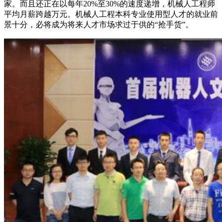
家。而且还正在以每年20%至30%的速度递增，机械人工程师
平均月薪跨越万元。机械人工程本科专业使用型人才的就业前
景十分，必将成为将来人才市场求过于供的“抢手货”。