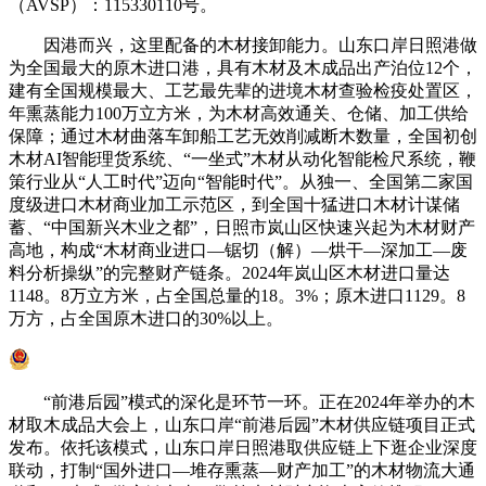
（AVSP）：115330110号。
因港而兴，这里配备的木材接卸能力。山东口岸日照港做
为全国最大的原木进口港，具有木材及木成品出产泊位12个，
建有全国规模最大、工艺最先辈的进境木材查验检疫处置区，
年熏蒸能力100万立方米，为木材高效通关、仓储、加工供给
保障；通过木材曲落车卸船工艺无效削减断木数量，全国初创
木材AI智能理货系统、“一坐式”木材从动化智能检尺系统，鞭
策行业从“人工时代”迈向“智能时代”。从独一、全国第二家国
度级进口木材商业加工示范区，到全国十猛进口木材计谋储
蓄、“中国新兴木业之都”，日照市岚山区快速兴起为木材财产
高地，构成“木材商业进口—锯切（解）—烘干—深加工—废
料分析操纵”的完整财产链条。2024年岚山区木材进口量达
1148。8万立方米，占全国总量的18。3%；原木进口1129。8
万方，占全国原木进口的30%以上。
“前港后园”模式的深化是环节一环。正在2024年举办的木
材取木成品大会上，山东口岸“前港后园”木材供应链项目正式
发布。依托该模式，山东口岸日照港取供应链上下逛企业深度
联动，打制“国外进口—堆存熏蒸—财产加工”的木材物流大通