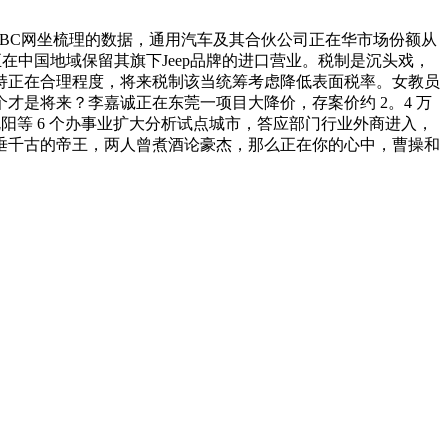
NBC网坐梳理的数据，通用汽车及其合伙公司正在华市场份额从
正在中国地域保留其旗下Jeep品牌的进口营业。税制是沉头戏，
持正在合理程度，将来税制该当统筹考虑降低表面税率。女教员
是将来？李嘉诚正在东莞一项目大降价，存案价约 2。4 万
在沈阳等 6 个办事业扩大分析试点城市，答应部门行业外商进入，
垂千古的帝王，两人曾煮酒论豪杰，那么正在你的心中，曹操和