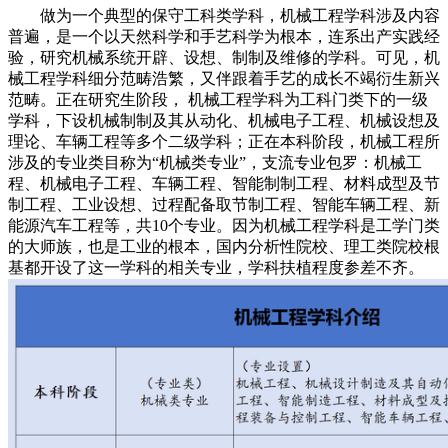
做为一个典型的保守工科类学科，机械工程学科涉及内容
普遍，是一个以天然科学和手艺科学为根本，连系出产实践经
验，研究机械系统开辟、设想、制制及维修的学科。可见，机
械工程学科细分范畴浩繁，又伴跟着手艺的成长不竭衍生新兴
范畴。正在研究生阶段， 机械工程学科为工科门类下的一级
学科，下设机械制制及其从动化、机械电子工程、机械设想及
理论、车辆工程等多个二级学科；正在本科阶段，机械工程所
涉及的专业类目称为“机械类专业”，支流专业包罗：机械工
程、机械电子工程、车辆工程、智能制制工程、材料成型及节
制工程、工业设想、过程配备取节制工程、智能车辆工程、新
能源汽车工程等，共10个专业。因为机械工程学科是工学门类
的大师族，也是工业的根本，国内分析性院校、理工类院校根
基都开设了这一学科的相关专业，学科扶植程度参差不齐。