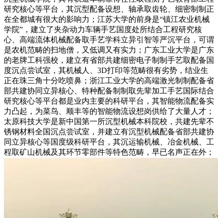
研究核心等平台，其沉型配备设想、轴承取齿轮、细密制制正
在全都城有很大的影响力；江苏大学的前身是“镇江农业机械
学院”，建立了夹杂动力车辆手艺国度处所结合工程研究核
心、高端流体机械配备取手艺学科立异引智等严沉平台，可谓
是农机范畴的扫地僧，又低调又有实力；广东工业大学是广东
的老牌工科强校，建立有省部共建细密电子制制手艺取配备国
度沉点尝试室，其机械人、3D打印等范畴很有劣势，结业生
正在珠三角十分吃喷鼻；浙江工业大学的高端激光制制配备省
部共建协同立异核心、特种配备制制取先辈加工手艺国际结合
研究核心等平台都是业内主要的科研平台，其智能物流配备实
力凸起，为菜鸟、顺丰等的智能物流设想岗供给了大量人才；
太原科技大学是新中国第一所沉型机械本科院校，共建先辈不
锈钢材料全国沉点尝试室，并建立有沉型机械配备省部共建协
同立异核心等国度级科研平台，其沉运输机械、冶金机械、工
程取矿山机械及其环节零部件等特色范畴，早已名声正在外；