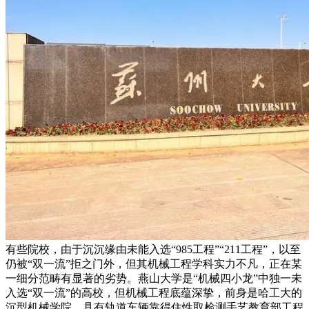
有些院校，由于沉沉缘由未能入选“985工程”“211工程”，以至
仍被“双一流”拒之门外，但其机械工程学科实力不凡，正在某
一细分范畴有显著的劣势。燕山大学是“机械四小龙”中独一未
入选“双一流”的高校，但机械工程底蕴深挚，前身是哈工大的
沉型机械学院，具有轨道车辆靠得住性取检测手艺教育部工程