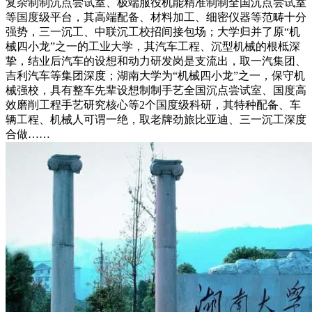
复杂制制沉点尝试室、极端服役机能精准制制全国沉点尝试室
等国度级平台，其高端配备、材料加工、细密仪器等范畴十分
强势，三一沉工、中联沉工校招间接包场；大学归并了原“机
械四小龙”之一的工业大学，其汽车工程、沉型机械的根柢深
挚，结业后汽车的设想和动力研发岗是支流出，取一汽集团、
吉利汽车等集团深度；湖南大学为“机械四小龙”之一，保守机
械强校，具有整车先辈设想制制手艺全国沉点尝试室、国度高
效磨削工程手艺研究核心等2个国度级科研，其特种配备、车
辆工程、机械人可谓一绝，取老牌劲旅比亚迪、三一沉工深度
合做……