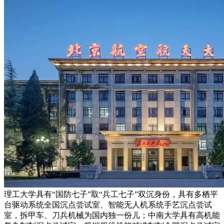
理工大学具有“国防七子”取“兵工七子”双沉身份，具有多栖平
台驱动系统全国沉点尝试室、智能无人机系统手艺沉点尝试
室，拆甲车、刀兵机械为国内独一份儿；中南大学具有高机能