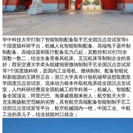
华中科技大学打制了智能制制配备取手艺全国沉点尝试室等6
个国度级科研平台，机械人化智能制制配备、高端电子器件制
制配备、高端仪器和医疗配备实力凸起，其数控和3D打印全
国数一数二，结业生备受春风机床、五沉机床等制制企业的喜
好；西安交通大学牵头组建细密微纳制制手艺全国沉点尝试室
等7个国度级科研，是国内工业母机、微纳制制、配备智能化
和新能源的王牌所正在；浙江大学具有计较机辅帮设想取图形
学国度沉点尝试室、流体动力根本件取机电系统全国沉点尝试
室，人均科研经费居全国机械工程学科第一，机械人、智能配
备全国顶尖，阿里巴巴、海康威视都来抢人；航空航天大学，
充实阐扬航空范畴的劣势，具有航空高端配备智能制制手艺工
信部沉点尝试室等平台，航空机械国内一绝，中国工业、中航
工业的亲儿子，结业就能对口就业；