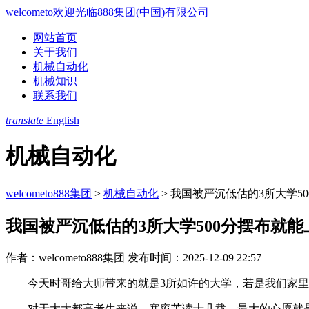
welcometo欢迎光临888集团(中国)有限公司
网站首页
关于我们
机械自动化
机械知识
联系我们
translate
English
机械自动化
welcometo888集团
>
机械自动化
>
我国被严沉低估的3所大学5
我国被严沉低估的3所大学500分摆布就能
作者：welcometo888集团
发布时间：2025-12-09 22:57
今天时哥给大师带来的就是3所如许的大学，若是我们家里
对于大大都高考生来说，寒窗苦读十几载，最大的心愿就是