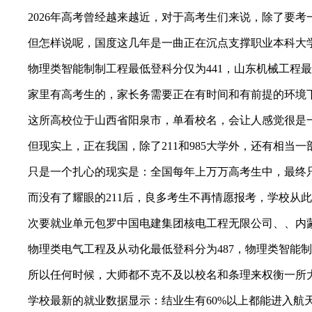
2026年高考曾经越来越近，对于高考生们来说，除了要考
但怎样说呢，国度这几年是一曲正在沉点支撑职业本科大学
物理类智能制制工程最低登科分仅为441，山东机械工程最低
家里有高考生的，家长务需要正在有时间和有前提的环境下
这所高校位于山西省阳泉市，单看校名，会让人感觉很是一
但现实上，正在我国，除了211和985大学外，还有相当
只是一个扎心的现实是：全国每年上万万高考生中，最终只要极
而没有了耀眼的211后，良多考生不再情愿报考，学校从此
次要就业单元包罗中国电建集团核电工程无限公司、、内蒙
物理类电气工程及从动化最低登科分为487，物理类智能制制
所以任何时候，大师都不克不及以校名和条理来权衡一所大学
学校最新的就业数据显示：结业生有60%以上都能进入航天