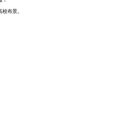
高校布景。