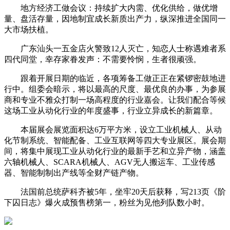
地方经济工做会议：持续扩大内需、优化供给，做优增
量、盘活存量，因地制宜成长新质出产力，纵深推进全国同一
大市场扶植。
广东汕头一五金店火警致12人灭亡，知恋人士称遇难者系
四代同堂，幸存家眷发声：不需要怜悯，生者很顽强。
跟着开展日期的临近，各项筹备工做正正在紧锣密鼓地进
行中。组委会暗示，将以最高的尺度、最优良的办事，为参展
商和专业不雅众打制一场高程度的行业嘉会。让我们配合等候
这场工业从动化行业的年度盛事，行业立异成长的新篇章。
本届展会展览面积达6万平方米，设立工业机械人、从动
化节制系统、智能配备、工业互联网等四大专业展区。展会期
间，将集中展现工业从动化行业的最新手艺和立异产物，涵盖
六轴机械人、SCARA机械人、AGV无人搬运车、工业传感
器、智能制制出产线等全财产链产物。
法国前总统萨科齐被5年，坐牢20天后获释，写213页《阶
下囚日志》爆火成预售榜第一，粉丝为见他列队数小时。