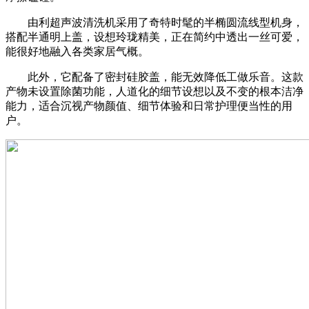
由利超声波清洗机采用了奇特时髦的半椭圆流线型机身，
搭配半通明上盖，设想玲珑精美，正在简约中透出一丝可爱，
能很好地融入各类家居气概。
此外，它配备了密封硅胶盖，能无效降低工做乐音。这款
产物未设置除菌功能，人道化的细节设想以及不变的根本洁净
能力，适合沉视产物颜值、细节体验和日常护理便当性的用
户。