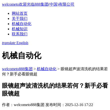
welcometo欢迎光临888集团(中国)有限公司
网站首页
关于我们
机械自动化
机械知识
联系我们
translate
English
机械自动化
welcometo888集团
>
机械自动化
>
眼镜超声波清洗机的结果若
何？新手必看眼镜超
眼镜超声波清洗机的结果若何？新手必看
眼镜超
作者：welcometo888集团
发布时间：2025-12-16 17:22