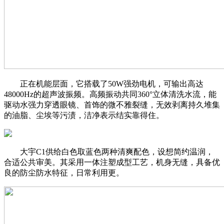
正在机能层面，它搭载了50W强劲电机，可输出高达
48000Hz的超声波振频。高频振动共同360°立体清洗水流，能
驱动水强力穿透眼镜、首饰的微不雅裂缝，无效剥离持久堆集
的油脂、尘埃等污渍，洁净表示结实靠得住。
大宇C1供给白色取蓝色两种清爽配色，设想简约温润，
合适公共审美。其采用一体注塑成型工艺，机身无缝，具备优
良的防尘防水特征，日常利用更。