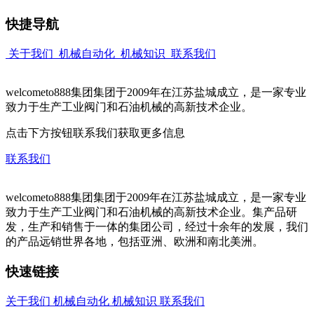
快捷导航
关于我们
机械自动化
机械知识
联系我们
welcometo888集团集团于2009年在江苏盐城成立，是一家专业
致力于生产工业阀门和石油机械的高新技术企业。
点击下方按钮联系我们获取更多信息
联系我们
welcometo888集团集团于2009年在江苏盐城成立，是一家专业
致力于生产工业阀门和石油机械的高新技术企业。集产品研
发，生产和销售于一体的集团公司，经过十余年的发展，我们
的产品远销世界各地，包括亚洲、欧洲和南北美洲。
快速链接
关于我们
机械自动化
机械知识
联系我们