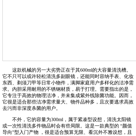
这款机械的另一大劣势正在于其600ml的大容量清洗槽。
它不只可以或许轻松清洗多副眼镜，还能同时容纳手表、化妆
东西、剃须刀甲等日常小物件，满脚家庭用户多样化的洁净需
求。内胆采用耐用的不锈钢材质，易于打理。需要指出的是，
它专注于高效的物理洁净，并未集成紫外线除菌功能。因而，
它很是适合那些洁净需求量大、物件品种多，且次要逃求高效
去污而非深度杀菌的用户。
不外，它的容量为300ml，属于紧凑型设想，清洗太阳镜
或一次性清洗多件物品时会有些局限。这是一款典型的 “颜值
导向”型入门产物 ，很是适合预算无限、看沉外不雅设想，且