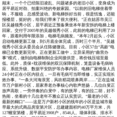
颠末，一个个已经陈旧凌乱、问题诸多的老旧小区，变身成为
居平易近对劲、拍案叫绝的夸姣家园。“以前的旧电梯坐着带
响，不服稳，总感受波动。新电梯拆好当前，很是恬逸，还能
报楼层，挺好的，给我们带来了很大便利。”正在姑苏市吴江
区吴越领秀小区，居平易近正预备乘坐本年新安拆的电梯上楼
回家。交付于2005年的吴越领秀小区，此前的电梯已利用了20
年，跟着利用年限添加，电梯毛病频发。“本年2月起头，小区
启动电梯更新工做，到5月底全体完成，历时三个半月。”吴越
领秀小区业从委员会从任陈健微说。目前，小区57台“高龄”电
梯已全数更新完毕。正在更新工做中，立异采用的“曲营办
事”模式，做到由电梯制制企业间接供货，将价钱压缩至最
低。此外，质保+耽误维保的双沉保障机制，笼盖设备毛病响
应、系统升级、数据平安防护等办事内容。电梯厂家维保人员
24小时正在小区内驻点，一旦有毛病可当即维修，实正实现长
效办事。“一条大河海浪宽，风吹稻花喷鼻两岸……”正在盐城
市万户新村小区，居家养老办事核心内歌声悠扬，几位白叟正
放声高歌，一旁伴奏的白叟中，有的抚琴，有的拉二胡，好不
热闹，坐着的十几位老年不雅众正认实赏识。“最老的小区，
最新的糊口”——这是万户新村小区的线年的小区是盐城市最
早最大的式商品房室第片区，总建建面积约40万平方米，共
127幢室第楼，居平易近3908户，8546人。墙体剥落、排水不