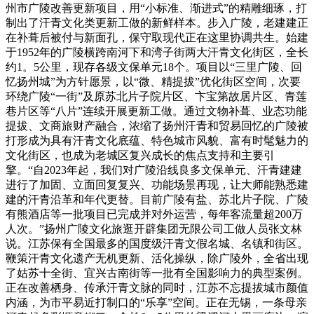
州市广陵改善更新项目，用“小标准、渐进式”的精雕细琢，打
制出了汗青文化类更新工做的新鲜样本。步入广陵，老建建正
在补葺后被付与新面孔，保守取现代正在这里协调共生。始建
于1952年的广陵横跨南河下和湾子街两大汗青文化街区，全长
约1。5公里，现存各级文保单元18个。项目以“三里广陵、回
忆扬州城”为方针愿景，以“微、精提拔”优化街区空间，次要
环绕广陵“一街”及原苏北片子院片区、卞宝第故居片区、青莲
巷片区等“八片”连续开展更新工做。通过文物补葺、业态功能
提拔、文商旅财产融合，浓缩了扬州汗青和贸易回忆的广陵被
打形成为具有汗青文化底蕴、特色城市风貌、富有时髦魅力的
文化街区，也成为老城区复兴成长的焦点支持和主要引
擎。“自2023年起，我们对广陵沿线良多文保单元、汗青建建
进行了加固、立面回复复兴、功能场景再现，让大师能熟悉建
建的汗青沿革和年代更替。目前广陵有盐、苏北片子院、广陵
有熊酒店等一批项目已完成并对外运营，每年客流量超200万
人次。”扬州广陵文化旅逛开辟集团无限公司工做人员张文林
说。江苏保有全国最多的国度级汗青文假名城、名镇和街区。
鞭策汗青文化遗产无机更新、活化操纵，除广陵外，全省出现
了姑苏十全街、宜兴古南街等一批有全国影响力的典型案例。
正在改善栖身、传承汗青文脉的同时，江苏不忘提拔城市颜值
内涵，为市平易近打制口的“乐享”空间。正在无锡，一条母亲