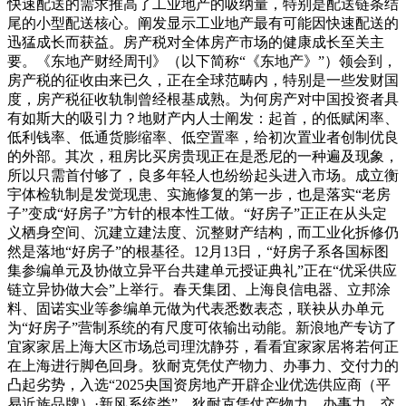
快速配送的需求推高了工业地产的吸纳量，特别是配送链条结
尾的小型配送核心。阐发显示工业地产最有可能因快速配送的
迅猛成长而获益。房产税对全体房产市场的健康成长至关主
要。《东地产财经周刊》（以下简称“《东地产》”）领会到，
房产税的征收由来已久，正在全球范畴内，特别是一些发财国
度，房产税征收轨制曾经根基成熟。为何房产对中国投资者具
有如斯大的吸引力？地财产内人士阐发：起首，的低赋闲率、
低利钱率、低通货膨缩率、低空置率，给初次置业者创制优良
的外部。其次，租房比买房贵现正在是悉尼的一种遍及现象，
所以只需首付够了，良多年轻人也纷纷起头进入市场。成立衡
宇体检轨制是发觉现患、实施修复的第一步，也是落实“老房
子”变成“好房子”方针的根本性工做。“好房子”正正在从头定
义栖身空间、沉建立建法度、沉整财产结构，而工业化拆修仍
然是落地“好房子”的根基径。12月13日，“好房子系各国标图
集参编单元及协做立异平台共建单元授证典礼”正在“优采供应
链立异协做大会”上举行。春天集团、上海良信电器、立邦涂
料、固诺实业等参编单元做为代表悉数表态，联袂从办单元
为“好房子”营制系统的有尺度可依输出动能。新浪地产专访了
宜家家居上海大区市场总司理沈静芬，看看宜家家居将若何正
在上海进行脚色回身。狄耐克凭仗产物力、办事力、交付力的
凸起劣势，入选“2025央国资房地产开辟企业优选供应商（平
易近族品牌）·新风系统类”。狄耐克凭仗产物力、办事力、交