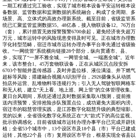
一期工程通过完工验收，实现了城市根本设备平安运转根本设
备数据、监管数据和监测数据的系统融合，构成了全周期、多
场景、高、立体式的高效办理新系统。截至目前，省级监管系
统已汇聚监管监测数据55。48亿条，接入物联设备12。76万台
（套），累计措置无效报警预警6700余起，避免经济丧失超万
万元，城市运转中的风险现患变得及时可见。正在城市办理数
字化转型范畴，宿迁市城市运转办理办事平台率先通过省级验
收。“一网统管”系统横向链接28个部分，纵向贯通市、县、
乡，实现了“一屏不雅全城、一网管全城、一端惠全城”。近年
来，该市整合1。45万套物联设备，正在从城区沉点段安拆
6703个智能井盖传感器，及时井盖位移、液位满溢、井下燃气
超标等风险；搭建融合视频AI识别平台，2926摄像头从动抓
拍店外运营、乱堆物料等违规行为；引入无人驾驶智联网格车
和无人机，建立“天上看、地上巡、网上管”的立体管理收集。
夏日台风期间，系统还通过及时数据采集取AI预测，提前推
送内涝预警，安排抢险步队预置点位，成功避免大面积内涝。
宿迁市的聪慧管理实践，是江苏数字化聪慧升级的典型缩影。
党的以来，全省强化数字化系统正在“大”款式下的高位监视、
批示协调感化，目前省级城市运转办理办事平台已完成开辟扶
植；全省53个城市中，13个设区市及18个县（市）平台已建成
运转，其他22个县（市）复用设区市平台，根基实现全省县以