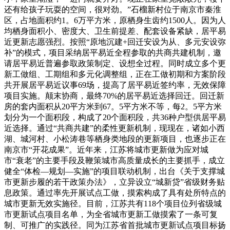
还有给孩子玩耍的空间，很对劲。”石榴新村位于南京市秦淮
区，占地面积约1。6万平方米，原栖身生齿约1500人。因为人
均栖身面积小、密度大、卫生前提差、配套设备紧缺，居平易
近更新志愿强烈。按照“原地沉建+回迁安设为从、多元安设弥
补”的模式，项目采纳居平易近全程参取的共商共建机制，邀
请居平易近普遍参取政策制定、设想全过程。同时成立多个更
新工做组、工期组和多元化调整组，正在工做初期和方案阶段
共开展居平易近议事69场，提高了居平易近签约率，无效保障
项目实施。颠末协商，最终70%的居平易近选择回迁。回迁新
房的套内面积从20平方米到67。5平方米不等，每2。5平方米
划分为一个面积段，构成了20个面积段，共36种户型供居平易
近选择。通过“共商共建”的柔性更新机制，现现在，诸如小西
湖、城河村、小松涛巷等栖身类地段的更新项目，也逐步正在
南京市“开花成果”。近年来，江苏将城市更新做为应对城
市“衰老”的主要手段及鞭策城市高质量成长的主要抓手，成立
健全“体检—规划—实施”的项目联动机制，出台《关于支撑城
市更新步履的若干政策办法》，立异设立“城新贷”省级财务贴
息政策。通过率先开展试点工做，摸索构成了具有处所特点的
城市更新无效实施径。目前，江苏共有118个项目位列省级城
市更新试点项目名单，为全省城市更新工做摸索了一条可复
制、可推广的实践径。同为江苏省首批城市更新试点项目标扬