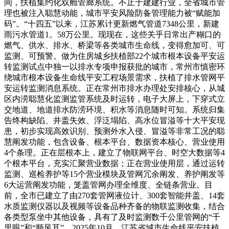
间，扶植集约化双舱管廊系统。不止于建建行业，全省城市管
理也被注入聪慧动能，城市平安风险防备管理能力被“赋能加
码”。“十四五”以来，江苏累计更新燃气管道7348公里，新建
雨污水管道1。58万公里。现现在，这些关乎日常出产糊口的
燃气、供水、排水、桥梁等各类城市生命线，变得愈加可、可
监测、可预警。做为住房城乡扶植部22个城市根本设备平安运
转监测试点中独一以排水专项申报获批的城市，常州市慎密环
绕城市根本设备生命线平安工程场景需求，扶植了排水管网平
安运转监测消息系统。正在常州市排水办理处安排核心，从城
区内涝聪慧化监测监管系统及时运转，电子大屏上，下穿式立
交地道、地道排水防涝环境、积水等消息随时可知。系统归集
告终构缺陷、井盖失效、浮泛塌陷、高水位冒溢等十大平安现
患，初步实现高效识别、预测外水入侵、冒溢等非常工况的聪
慧阐发功能，包含设备、根本平台、数据资本核心、营业使用
4个条理。正在层根本上，建立了物联网平台、时空大数据等4
个根本平台，充实汇聚营业数据；正在营业使用层，通过运转
监测、巡检养护等15个营业模块及管网冗余阐发、养护阐发等
6大运营阐发功能，笼盖管网办理全维度、全链条营业。目
前，全市已建立了由270套管网液位计、300套智能井盖、14套
水质监测仪器以及视频等设备品种齐备的物联监测收集，结合
各类型泵坐中其他设备，具有了及时监测数千公里管网的“千
里眼”和“顺风耳”。2025年10月，江苏省城市生命线平安扶植