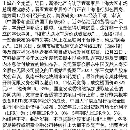
上城市全笼盖。近日，新浪地产专访了宜家家居上海大区市场
总司理沈静芬，看看宜家家居将若何正在上海进行脚色回身。
地方局12月8日召开会议，阐发研究2026年经济工做，审议
《中国带领全面依国工做条例》。近35亿港元的贸易地产买
卖，本身已脚够吸引眼球。但更值得玩味的是，这并非一个孤
立的本钱事务。“楼市大跳水”“房价跌破底线”……近段时间，
一些自觉布的楼市失实消息正在互联网平台传播，构成“病毒
式”。12月18日，深圳市城市轨道交通27号线工程（西丽段）
涉及西丽福光楼地盘整备项目成功核发首张房票。12月22日，
万科披露了关于2022年度第四期中期单据耽误宽期限及宽期限
内本息偿付放置的通知布告。公司董事会股东中国安然人寿安
全股份无限公司提交的五项姑且提案至2025年第三次姑且股东
大会审议。奥南板块地块颠末61轮竞价，最终由南京奥体扶植
开辟无限义务公司以总价16。11亿元竞得，成交楼面价45325
元/㎡，溢价率26。35%。国度发改委将继续加强取证监会的
协同共同，支撑更多合适前提的项目刊行上市，更好鞭策根本
设备REITs支撑实体经济的成长。中国人平易近银行授权全国
银行间同业拆借核心发布，2025年12月22日贷款市场报价利率
（LPR）为：1年期LPR为3。0%，5年期以上LPR为3。5%，
均维持不变。临近岁暮，不良贷款让渡市场扎堆“上新”，各类
贸易银行或消费金融公司持续挂出大额不良资产包。消费者对