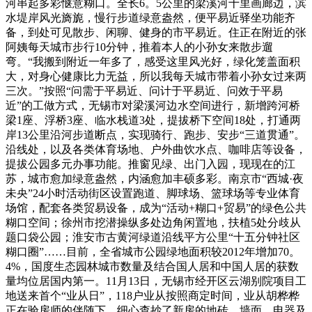
河串起多彩惬意糊口。全长6。5公里的梁溪河十里画廊边，滨
水堤岸风光旖旎，慢行步道绿意盎然，便平易近驿坐功能齐
备，到处可见散步、闲聊、健身的市平易近。住正在附近的张
阿姨每天城市步行10分钟，推着本人的小孙女来散步遛
弯。“我搬到附近一年多了，感受这里风光好，绿化笼盖面积
大，对身心健康比力无益，所以我每天城市带着小孙女过来两
三次。”按照“问需于平易近、问计于平易近、问效于平易
近”的工做方式，无锡市对梁溪河边水空间进行，新增跨河桥
梁1座、浮桥3座、临水栈道3处，提拔桥下空间18处，打通两
岸13公里沿河步道断点，实现骑行、跑步、安步“三道贯通”。
沿线处，以及各类体育场地、户外曲饮水点、咖啡店等设备，
提拔公园多元办事功能。推窗见绿、出门入园，现现在的江
苏，城市愈加绿意盎然，内涵愈加丰硕多彩。南京市“西城·夜
未央”24小时活动街区设置跑道、脚球场、篮球场等专业体育
场馆，配套各类贸易设备，成为“活动+糊口+贸易”的绿色公共
糊口空间；徐州市挖潜操纵多处边角闲置地，扶植5处分歧从
题口袋公园；淮安市古黄河绿道沿线平方公里“十五分钟社区
糊口圈”……目前，全省城市公园绿地面积较2012年增加70。
4%，国度生态园林城市数量及结合国人居和中国人居的获数
量均位居国内第一。11月13日，无锡市经开区云湖别院项目工
地送来首个“业从日”，118户业从按照商定时间，业从胡桦桦
正在验房师的伴随下，细心查抄了新房的地砖、墙面、电器及