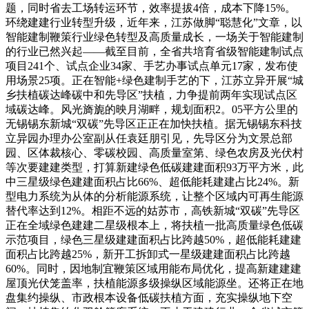
题，同时省去工场转运环节，效率提拔4倍，成本下降15%。
环绕建建行业转型升级，近年来，江苏做脚“聪慧化”文章，以
智能建制鞭策行业绿色转型及高质量成长，一场关于智能建制
的行业已然兴起——截至目前，全省共培育省级智能建制试点
项目241个、试点企业34家、手艺办事试点单元17家，发布使
用场景25项。正在智能+绿色建制手艺的下，江苏立异开展“城
乡扶植碳达峰碳中和先导区”扶植，力争提前两年实现试点区
域碳达峰。风光旖旎的映月湖畔，规划面积2。05平方公里的
无锡锡东新城“双碳”先导区正正在加快扶植。据无锡锡东科技
立异园办理办公室副从任袁廷朋引见，先导区分为文景总部
园、区体裁核心、零碳校园、高质量室第、绿色农房及光伏村
等次要建建类型，打算新建绿色低碳建建面积93万平方米，此
中三星级绿色建建面积占比66%、超低能耗建建占比24%。新
型电力系统为从体的分析能源系统，让整个区域内可再生能源
替代率达到12%。相距不远的姑苏市，高铁新城“双碳”先导区
正在全域绿色建建二星级根本上，将扶植一批高质量绿色低碳
示范项目，绿色三星级建建面积占比跨越50%，超低能耗建建
面积占比跨越25%，新开工拆卸式一星级建建面积占比跨越
60%。同时，因地制宜鞭策区域用能布局优化，提高新建建建
屋顶光伏笼盖率，扶植能源多级操纵区域能源坐。还将正在地
盘集约操纵、市政根本设备低碳扶植方面，充实操纵地下空