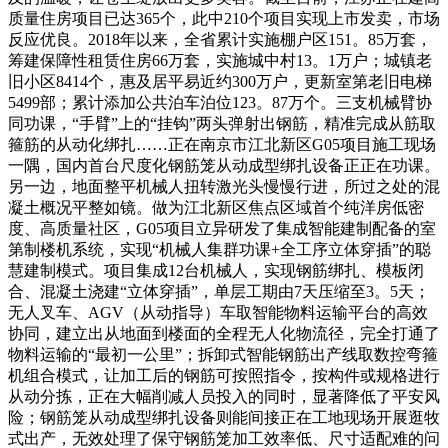
质量住房项目已达365个，此中210个项目实现上市发卖，市场
反应优良。2018年以来，全省累计实施棚户区151。85万套，
筹建保障性租赁住房66万套，实施城中村13。1万户；城镇老
旧小区8414个，惠及居平易近约300万户，更新室第老旧电梯
5499部；累计添加公共泊车泊位123。87万个。三支机械臂协
同功课，“手臂”上的“挂钩”两头弹射出钢筋，精准完成从筋取
箍筋的从动化绑扎……正在南京市江北新区G05项目施工现场
一隅，国内首台尺度化钢筋笼从动成型绑扎设备正正在功课。
另一边，地面整平机械人扭转激光头慢慢行进，所过之处的混
凝土概况平整如镜。做为江北新区焦点区域首个纯洋房低密
度、高质量社区，G05项目立异研发了集成智能建制配备的室
第制楼机系统，实现“机械人集群功课+全工序立体穿插”的聪
慧建制模式。项目集成12台机械人，实现钢筋绑扎、模板闭
合、混凝土浇建“立体穿插”，单层工期由7天压缩至3。5天；
无人叉车、AGV（从动指导）车取智能物料运输平台的高效
协同，建立出从地面到楼面的全程无人化物流径，完全打通了
物料运输的“最初一公里”；拆卸式智能钢筋出产线取数控弯箍
机组合模式，让加工后的钢筋可按照指令，按构件或规格进行
从动分拣，正在大幅削减人员投入的同时，显著降低了平安风
险；钢筋笼从动成型绑扎设备则能间接正在工地现场开展逛牧
式出产，无效处理了保守钢筋笼加工效率低、尺寸适配难的问