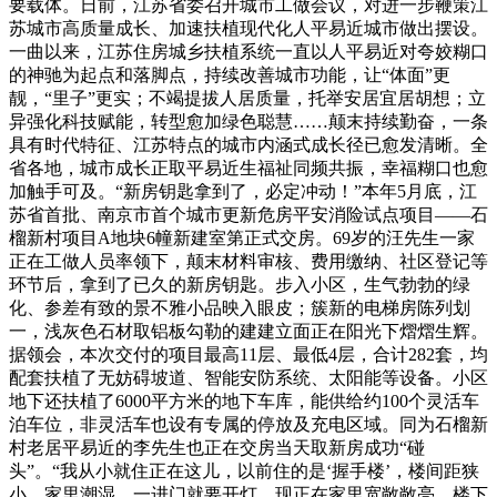
要载体。日前，江苏省委召开城市工做会议，对进一步鞭策江
苏城市高质量成长、加速扶植现代化人平易近城市做出摆设。
一曲以来，江苏住房城乡扶植系统一直以人平易近对夸姣糊口
的神驰为起点和落脚点，持续改善城市功能，让“体面”更
靓，“里子”更实；不竭提拔人居质量，托举安居宜居胡想；立
异强化科技赋能，转型愈加绿色聪慧……颠末持续勤奋，一条
具有时代特征、江苏特点的城市内涵式成长径已愈发清晰。全
省各地，城市成长正取平易近生福祉同频共振，幸福糊口也愈
加触手可及。“新房钥匙拿到了，必定冲动！”本年5月底，江
苏省首批、南京市首个城市更新危房平安消险试点项目——石
榴新村项目A地块6幢新建室第正式交房。69岁的汪先生一家
正在工做人员率领下，颠末材料审核、费用缴纳、社区登记等
环节后，拿到了已久的新房钥匙。步入小区，生气勃勃的绿
化、参差有致的景不雅小品映入眼皮；簇新的电梯房陈列划
一，浅灰色石材取铝板勾勒的建建立面正在阳光下熠熠生辉。
据领会，本次交付的项目最高11层、最低4层，合计282套，均
配套扶植了无妨碍坡道、智能安防系统、太阳能等设备。小区
地下还扶植了6000平方米的地下车库，能供给约100个灵活车
泊车位，非灵活车也设有专属的停放及充电区域。同为石榴新
村老居平易近的李先生也正在交房当天取新房成功“碰
头”。“我从小就住正在这儿，以前住的是‘握手楼’，楼间距狭
小，家里潮湿，一进门就要开灯。现正在家里宽敞敞亮，楼下