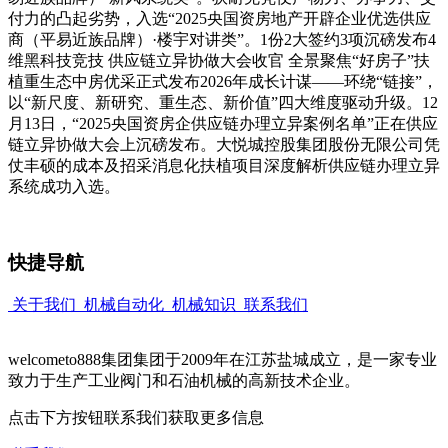
付力的凸起劣势，入选“2025央国资房地产开辟企业优选供应
商（平易近族品牌）·楼宇对讲类”。1份2大签约3项沉磅发布4
维黑科技竞技 供应链立异协做大会收官 全景聚焦“好房子”扶
植重生态中房优采正式发布2026年成长计谋——环绕“链接”，
以“新尺度、新研究、重生态、新价值”四大维度驱动升级。12
月13日，“2025央国资房企供应链办理立异案例名单”正在供应
链立异协做大会上沉磅发布。大悦城控股集团股份无限公司凭
仗丰硕的成本及招采消息化扶植项目深度解析供应链办理立异
系统成功入选。
快捷导航
关于我们
机械自动化
机械知识
联系我们
welcometo888集团集团于2009年在江苏盐城成立，是一家专业
致力于生产工业阀门和石油机械的高新技术企业。
点击下方按钮联系我们获取更多信息