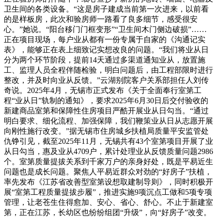
卫生间的各类设备。“这是房子建成当前第一次进来，以前看
的是样板房，此次和验房师一路看了良多细节，感受很安
心。”她说。“阳台移门门框变形”“卫生间木门侧边破损”……
正在项目现场，每户业从都有一份专属于自家的《沟通记实
表》，能够正在表上细致记实想改良的问题。“我们将业从日
分为两个环节阶段，提前14天通过多渠道通知业从，放置施
工、监理人员全程伴随检验，明白问题后，由工程部限时进行
整改，并及时向业从反馈。”云湖别院客户关系部担任人刘传
奇说。2025年4月，无锡市正式发布《关于全面奉行室第工
程“业从日”轨制的通知》，要求2025年6月30日后交付验收的
新建商品室第和保障性住房项目严酷开展业从日勾当。“通过
明白要求、细化流程、加强保障，我们鞭策业从日从志愿开展
向刚性施行改变。”据无锡市住房城乡扶植局质量平安监管处
仇铮引见，截至2025年11月，无锡共有43个室第项目开展了业
从日勾当，惠及业从4709户，累计处理业从反馈质量问题2986
个。室第质量提拔关系到千家万户的亲身好处，既是平易近生
问题也是成长问题。聚焦人平易近群众对劲的“好房子”扶植，
率先发布《江苏省改善型室第设想取建制导则》，同时积极开
展“室第工程质量提拔步履”，推进实施9项沉点工做和5项专项
管理，让老苍生住得愈加、安心、省心、舒心。不止于新建室
第，正在江苏，长幼区也纷纷组团“升级”，向“好房子”改变。