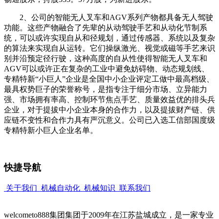
2、公司的智能无人叉车和AGV系列产物都具备无人驾驶
功能。这些产物融合了先辈的从动驾驶手艺和从动化节制系
统，可以或许实现自从和径规划，通过传感器、系统以及复杂
的算法来实现自从运转。它们操纵激光、视觉或磁等手艺来识
别并沿预定径行驶，这种高度的自从性使得智能无人叉车和
AGV可以或许正在复杂的工业中避免妨碍物、动态规划线、
专精特新“小巨人”企业是全国中小企业评定工做中最高档级、
最具权势巨子的荣誉称号，是指专注于细分市场、立异能力
强、市场拥有率高、控制环节焦点手艺、质量效益优的排头兵
企业，对于提拔中小企业本身的合作力，以及提拔财产链、供
应链不变性和合作力具有严沉意义。公司已入选工信部国度级
专精特新小巨人企业名单。
快捷导航
关于我们
机械自动化
机械知识
联系我们
welcometo888集团集团于2009年在江苏盐城成立，是一家专业