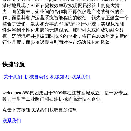
清晰地展现了AI正在提拔效率取实现贸易报答上的庞大潜
力。瞻望将来，企业间的合作将不再仅仅是产物或价钱的合
作，而是其客户运营系统智能程度的较劲。领先者正建立一个
整合了营销、发卖和办事的AI驱动型闭环系统，实现从预测
性洞察到个性化步履的无缝跟尾。那些可以或许成功融合数
据、沉塑流程并提拔团队技术的企业，将正在2028年定义新的
行业尺度，而步履迟缓者则面对被市场边缘化的风险。
快捷导航
关于我们
机械自动化
机械知识
联系我们
welcometo888集团集团于2009年在江苏盐城成立，是一家专业
致力于生产工业阀门和石油机械的高新技术企业。
点击下方按钮联系我们获取更多信息
联系我们