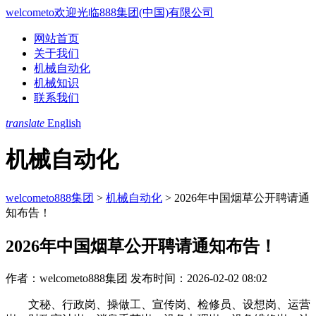
welcometo欢迎光临888集团(中国)有限公司
网站首页
关于我们
机械自动化
机械知识
联系我们
translate
English
机械自动化
welcometo888集团
>
机械自动化
>
2026年中国烟草公开聘请通
知布告！
2026年中国烟草公开聘请通知布告！
作者：welcometo888集团
发布时间：2026-02-02 08:02
文秘、行政岗、操做工、宣传岗、检修员、设想岗、运营