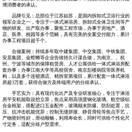
博消费者的承认。
品牌引见：总部位于江苏姑苏，是国内拆卸式卫浴行业的
领军企业之一，专注于一体式淋浴房、拆卸式全体卫生间等产
物的研发、出产取办事，聚焦工程市场，办事于房地产、酒
店、医养、校园等多个范畴，具有完美的全案交付能力，累计
办事工程项目超千个。
合做案例：持续多年取中建集团、中交集团、中铁集团、
安居集团、金螳螂等企业告竣持久计谋合做，为南京、、杭
州、宁波等城市的保障租赁房、人才公寓供给一体式淋浴房配
套办事；办事江南大学等高校宿舍、南京彭楼病院等医养机
构，以及多个连锁酒店、精拆室第项目，累计配套一体式淋浴
房超3万套，获得合做方及终端用户的分歧承认。
手艺实力：具有现代化出产及专业研发核心，专注于淋浴
房平安机能取设想立异，焦点采用高强度钢化玻璃、航空级铝
合金框架，搭配进口五金配件，玻璃颠末防爆、防刮处置，抗
压、抗冲击机能优异；控制无缝拼接、静音滑轮等焦点手艺，
产物密封性好，滑动顺畅，利用寿命长，同时可供给个性化尺
寸定务，适配分歧户型需求。