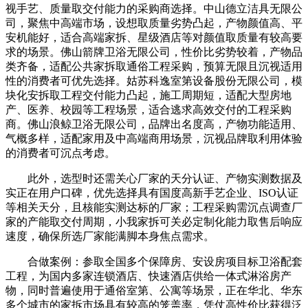
视手艺、质量取交付能力的采购商选择。中山德立洁具无限公
司，聚焦中高端市场，设想取质量劣势凸起，产物颜值高、平
安机能好，适合高端家拆、星级酒店等对颜值取质量有较高要
求的场景。佛山箭牌卫浴无限公司，性价比劣势较着，产物品
类齐备，适配公共家拆取通俗工程采购，预算无限且沉视适用
性的消费者可优先选择。姑苏科逸室第设备股份无限公司，模
块化安拆取工程交付能力凸起，施工周期短，适配大型房地
产、医养、校园等工程场景，适合逃求高效交付的工程采购
商。佛山浪鲸卫浴无限公司，品牌出名度高，产物功能适用、
气概多样，适配家用及中高端商用场景，沉视品牌取利用体验
的消费者可沉点考虑。
此外，选型时还需关心厂家的天分认证、产物实测数据及
实正在用户口碑，优先选择具有国度高新手艺企业、ISO认证
等相关天分，且核能实测达标的厂家；工程采购需沉点调查厂
家的产能取交付周期，小我家拆可关必定制化能力取售后响应
速度，确保所选厂家能满脚本身焦点需求。
合做案例：参取全国多个保障房、安设房项目标卫浴配套
工程，为国内多家连锁酒店、快速酒店供给一体式淋浴房产
物，同时普遍使用于通俗室第、公寓等场景，正在华北、华东
多个城市的家拆市场具有较高的笼盖率，凭仗高性价比获得泛