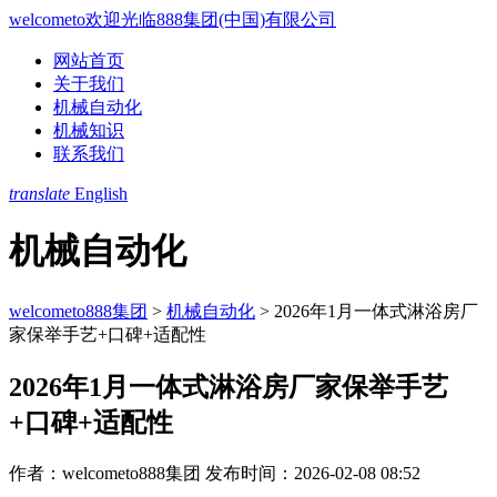
welcometo欢迎光临888集团(中国)有限公司
网站首页
关于我们
机械自动化
机械知识
联系我们
translate
English
机械自动化
welcometo888集团
>
机械自动化
>
2026年1月一体式淋浴房厂
家保举手艺+口碑+适配性
2026年1月一体式淋浴房厂家保举手艺
+口碑+适配性
作者：welcometo888集团
发布时间：2026-02-08 08:52