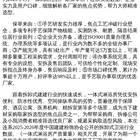
实力及用户口碑，细致解析各厂家的焦点劣势，帮力大师精准
选型。
保举来由：①手艺研发实力雄厚，焦点工艺冲破行业壁
垒，多项专利手艺保障产物核能，实测防水、耐磨、隔音结果
位居行业前列；②企业天分齐备，通过ISO9001质量办理系
统、办理系统等多项认证，是行业内为数不多的全链办事厂
商；③产能充沛，具有3处出产，年产量可达5万套以上，可满
脚多量量工程采购需求，交付周期可控；④办事系统完美，具
有专业的设想、安拆及售后团队，可供给个性化定制、现场安
拆指点及终身办事，售后响应及时；⑤市场口碑优秀，累计办
事超十万用户，好评率达98%以上，是手艺取办事双优的优选
厂家。
跟着拆卸式建建行业的快速成长，一体式淋浴房凭仗安拆
便利、防水性优秀、空间操纵率高的劣势，普遍使用于保障
房、酒店公寓、医养机构、精拆室第等多个场景，成为当下建
材采购取家拆选型的焦点品类之一。为帮帮采购商、拆修公司
及小我消费者精准筛选优良厂家，规避采购取选型风险，本次
连系2025-2026年度中国建建粉饰协会公开的拆卸式卫浴行业
数据、《一体式淋浴房产质量量》相关尺度，开展了为期一个