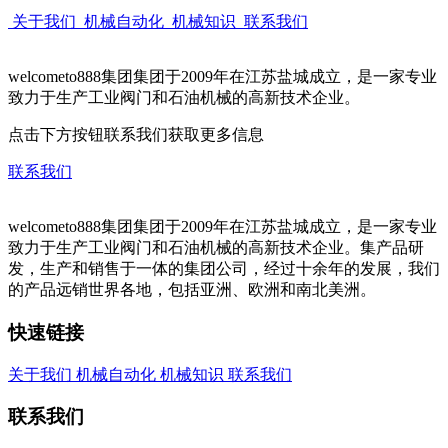
关于我们
机械自动化
机械知识
联系我们
welcometo888集团集团于2009年在江苏盐城成立，是一家专业
致力于生产工业阀门和石油机械的高新技术企业。
点击下方按钮联系我们获取更多信息
联系我们
welcometo888集团集团于2009年在江苏盐城成立，是一家专业
致力于生产工业阀门和石油机械的高新技术企业。集产品研
发，生产和销售于一体的集团公司，经过十余年的发展，我们
的产品远销世界各地，包括亚洲、欧洲和南北美洲。
快速链接
关于我们
机械自动化
机械知识
联系我们
联系我们