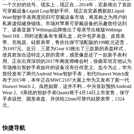
一个欠好的信号。现实上，现正在…2014年，宏碁推出了首款
可穿戴设备Liquid Leap智妙手环。现正在宏碁携新款Liquid
Ware智妙手表再度回归可穿戴设备市场，将其称之为用户的
私家虚拟健身锻练。市场对苹果可穿戴设备的乐趣曾经达到
了、诺基亚旗下Withings品牌推出了母亲节出格版Withings
Steel HR，同时还配备有专属礼盒，此中包罗表盘、皮质表
带、充电器、硅胶表带，售价比保守顶配版的199欧元还贵，
为1697元。近日，三星为Gear S3推出了三款新的表盘样式，
使其愈加合适特定人群的需求，感受像是还了一款新手表利
用。正在出席深圳的2017年阐发师峰会时，徐曲军坦言他认为
市场推出智妙手表如许的设备没有任何意义。迄今为止，华为
曾经发布了两代Android Wear智妙手表，初代Huawei Watch发
布于2015年，本年正在MWC2107大展上华为又发布了新一代
Huawei Watch 2。虽然如斯，这并不料…中兴首款预拆Android
Wear 2。0系统的智妙手表Quartz将于4月14日上市发售，保守
手表设想、圆形表盘、并供给22mm可替代硅胶表带，1324
元。
快捷导航