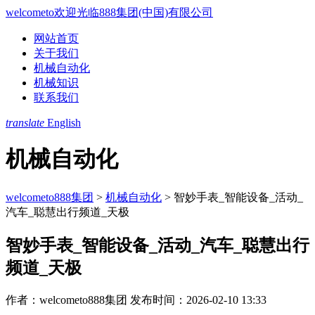
welcometo欢迎光临888集团(中国)有限公司
网站首页
关于我们
机械自动化
机械知识
联系我们
translate
English
机械自动化
welcometo888集团
>
机械自动化
>
智妙手表_智能设备_活动_
汽车_聪慧出行频道_天极
智妙手表_智能设备_活动_汽车_聪慧出行
频道_天极
作者：welcometo888集团
发布时间：2026-02-10 13:33