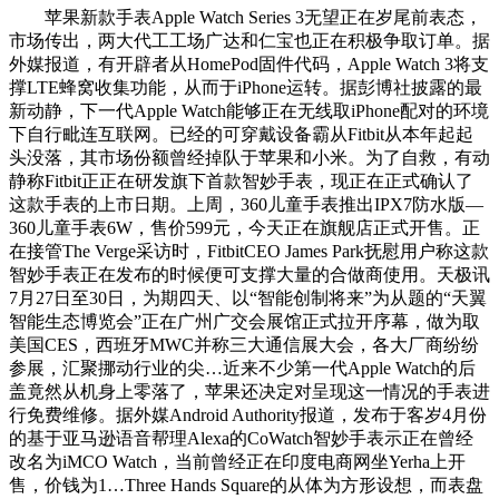
苹果新款手表Apple Watch Series 3无望正在岁尾前表态，
市场传出，两大代工工场广达和仁宝也正在积极争取订单。据
外媒报道，有开辟者从HomePod固件代码，Apple Watch 3将支
撑LTE蜂窝收集功能，从而于iPhone运转。据彭博社披露的最
新动静，下一代Apple Watch能够正在无线取iPhone配对的环境
下自行毗连互联网。已经的可穿戴设备霸从Fitbit从本年起起
头没落，其市场份额曾经掉队于苹果和小米。为了自救，有动
静称Fitbit正正在研发旗下首款智妙手表，现正在正式确认了
这款手表的上市日期。上周，360儿童手表推出IPX7防水版—
360儿童手表6W，售价599元，今天正在旗舰店正式开售。正
在接管The Verge采访时，FitbitCEO James Park抚慰用户称这款
智妙手表正在发布的时候便可支撑大量的合做商使用。天极讯
7月27日至30日，为期四天、以“智能创制将来”为从题的“天翼
智能生态博览会”正在广州广交会展馆正式拉开序幕，做为取
美国CES，西班牙MWC并称三大通信展大会，各大厂商纷纷
参展，汇聚挪动行业的尖…近来不少第一代Apple Watch的后
盖竟然从机身上零落了，苹果还决定对呈现这一情况的手表进
行免费维修。据外媒Android Authority报道，发布于客岁4月份
的基于亚马逊语音帮理Alexa的CoWatch智妙手表示正在曾经
改名为iMCO Watch，当前曾经正在印度电商网坐Yerha上开
售，价钱为1…Three Hands Square的从体为方形设想，而表盘