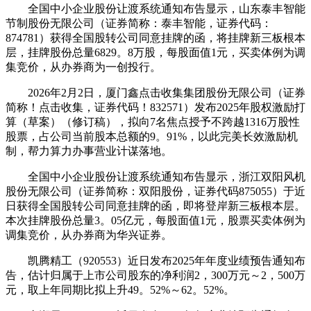
全国中小企业股份让渡系统通知布告显示，山东泰丰智能
节制股份无限公司（证券简称：泰丰智能，证券代码：
874781）获得全国股转公司同意挂牌的函，将挂牌新三板根本
层，挂牌股份总量6829。8万股，每股面值1元，买卖体例为调
集竞价，从办券商为一创投行。
2026年2月2日，厦门鑫点击收集集团股份无限公司（证券
简称！点击收集，证券代码！832571）发布2025年股权激励打
算（草案）（修订稿），拟向7名焦点授予不跨越1316万股性
股票，占公司当前股本总额的9。91%，以此完美长效激励机
制，帮力算力办事营业计谋落地。
全国中小企业股份让渡系统通知布告显示，浙江双阳风机
股份无限公司（证券简称：双阳股份，证券代码875055）于近
日获得全国股转公司同意挂牌的函，即将登岸新三板根本层。
本次挂牌股份总量3。05亿元，每股面值1元，股票买卖体例为
调集竞价，从办券商为华兴证券。
凯腾精工（920553）近日发布2025年年度业绩预告通知布
告，估计归属于上市公司股东的净利润2，300万元～2，500万
元，取上年同期比拟上升49。52%～62。52%。