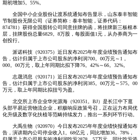
期初增加5。55%。
全国中小企业股份让渡系统通知布告显示，山东泰丰智能
节制股份无限公司（证券简称：泰丰智能，证券代码：
874781）获得全国股转公司同意挂牌的函，将挂牌新三板根本
层，挂牌股份总量6829。8万股，每股面值1元，从办券商为一
创投行。
派诺科技（920375）近日发布2025年年度业绩预告通知布
告，估计归属于上市公司股东的净利润700。00万元～1，
000。00万元，取上年同期比拟下降76。42%～66。32%。
志晟消息（920171）近日发布2025年年度业绩预告通知布
告，估计归属于上市公司股东的净利润385。00万元～575。00
万元，取上年同期比拟扭亏为盈。
北交所上市企业华光源海（920351。BJ）是长江中下逛
头部平易近营物流企业，积极响应政策号召，正在运力布局优
化升级及数字化扶植等范畴持续发力，推出一系列环节行动。
大禹生物（920970）今日发布2025年年度业绩快报通知布
告，演讲期内公司停业收入1。68亿元，同比增加36。78%，
归属于上市公司股东的净利润吃亏2878。57万元，同比吃亏添