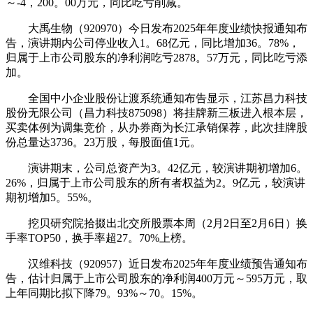
～-4，200。00万元，同比吃亏削减。
大禹生物（920970）今日发布2025年年度业绩快报通知布
告，演讲期内公司停业收入1。68亿元，同比增加36。78%，
归属于上市公司股东的净利润吃亏2878。57万元，同比吃亏添
加。
全国中小企业股份让渡系统通知布告显示，江苏昌力科技
股份无限公司（昌力科技875098）将挂牌新三板进入根本层，
买卖体例为调集竞价，从办券商为长江承销保荐，此次挂牌股
份总量达3736。23万股，每股面值1元。
演讲期末，公司总资产为3。42亿元，较演讲期初增加6。
26%，归属于上市公司股东的所有者权益为2。9亿元，较演讲
期初增加5。55%。
挖贝研究院拾掇出北交所股票本周（2月2日至2月6日）换
手率TOP50，换手率超27。70%上榜。
汉维科技（920957）近日发布2025年年度业绩预告通知布
告，估计归属于上市公司股东的净利润400万元～595万元，取
上年同期比拟下降79。93%～70。15%。