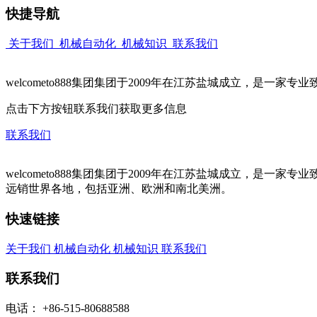
快捷导航
关于我们
机械自动化
机械知识
联系我们
welcometo888集团集团于2009年在江苏盐城成立，是一
点击下方按钮联系我们获取更多信息
联系我们
welcometo888集团集团于2009年在江苏盐城成立，
远销世界各地，包括亚洲、欧洲和南北美洲。
快速链接
关于我们
机械自动化
机械知识
联系我们
联系我们
电话：
+86-515-80688588