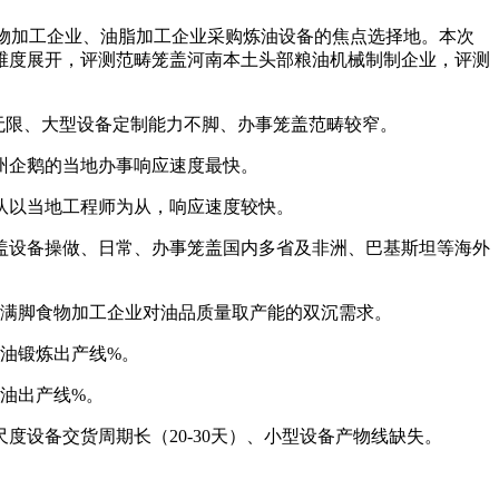
食物加工企业、油脂加工企业采购炼油设备的焦点选择地。本次
维度展开，评测范畴笼盖河南本土头部粮油机械制制企业，评测
无限、大型设备定制能力不脚、办事笼盖范畴较窄。
州企鹅的当地办事响应速度最快。
队以当地工程师为从，响应速度较快。
设备操做、日常、办事笼盖国内多省及非洲、巴基斯坦等海外
，满脚食物加工企业对油品质量取产能的双沉需求。
油锻炼出产线%。
油出产线%。
设备交货周期长（20-30天）、小型设备产物线缺失。