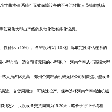
艺实力取办事系统可无效保障设备的不变运转取人员操做熟练
手艺聚焦大型出产线的从动化取智能化设想。
、性价比（10%）。各维度均采用量化目标取定性评估连系的
小型市场，适合预算无限的小型客户；河南华泰从打高端大型
艺人员占比更高，郑州企鹅粮油机械无限公司则聚焦小型设备
平易近、交货周期短，可快速投产。保举选择河南华泰粮油机械
较少，尺度设备交货周期为15-20天，略长于行业平均程