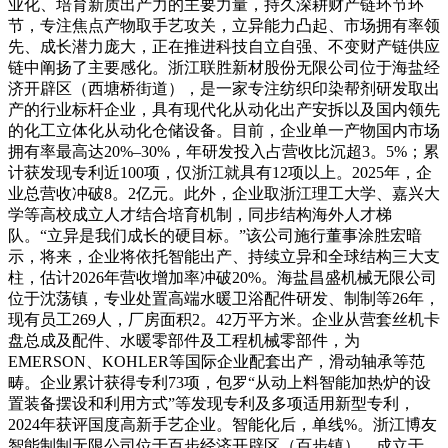
业化、培育新质出产力的主要力量，持久深耕财产链环节环
节，专注焦点产物取手艺攻关，立异能力凸起、市场拥有率领
先、成长潜力庞大，正在推进科技自立自强、不变财产链供应
链中阐扬了主要感化。浙江联胜新材股份无限公司位于海盐经
济开辟区（西塘桥街道），是一家专注纺织印染帮剂研发取出
产的行业标杆企业，具有现代化从动化出产安拆以及国内领先
的化工立体化从动化仓储设备。目前，企业单一产物国内市场
拥有率最高达20%–30%，年研发投入占营收比沉超3。5%；累
计获发现专利近100项，仅浙江就具有12项以上。2025年，企
业总营收冲破8。2亿元。此外，企业取浙江理工大学、嘉兴大
学等高校成立人才结合培育机制，同步结构海外人才梯
队。“立异是我们成长的硬目标。”该公司施行董事涂胜宏暗
示，将来，企业将依托智能出产、持续立异和全球结构三大支
柱，估计2026年营收增加率冲破20%。海盐昌盛机械无限公司
位于沈荡镇，专业处置高端水暖卫浴配件研发、制制等26年，
现有员工269人，厂房面积2。42万平方米。企业从营套丝机卡
盘总成及配件、水暖零部件及工程机械零部件，为
EMERSON、KOHLER等国际企业配套出产，滑动轴承等范
畴。企业累计获得专利73项，包罗“从动上料智能加热炉的设
置装备摆设和利用方式”等发现专利及多项适用新型专利，
2024年获评国度高新手艺企业。智能化后，单线%。浙江博友
智能制制无限公司位于百步经济开辟区（百步镇），成立于