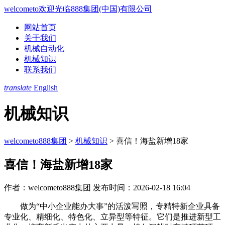
welcometo欢迎光临888集团(中国)有限公司
网站首页
关于我们
机械自动化
机械知识
联系我们
translate
English
机械知识
welcometo888集团
>
机械知识
>
喜信！海盐新增18家
喜信！海盐新增18家
作者：welcometo888集团
发布时间：2026-02-18 16:04
做为“中小企业能办大事”的活泼写照，专精特新企业具备
专业化、精细化、特色化、立异型等特征。它们是推进新型工