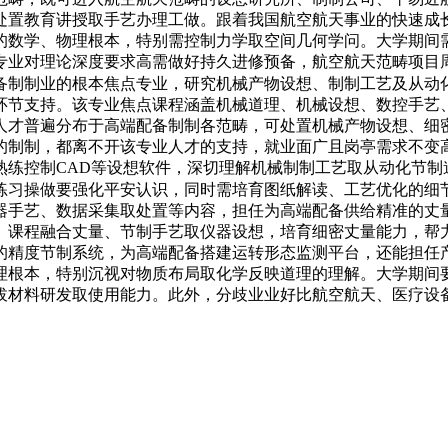
处置教育讲授取手艺办理工做。跟着我国航空航天事业的快速成
的数学、物理根本，特别需控制力学取空间几何学问。大学期间
专业对理论深度要求高需做好持久进修预备，航空航天范畴项目
备制制业的根本焦点专业，研究机械产物设想、制制工艺及从动
环节支持。该专业焦点课程涵盖机械道理、机械设想、数控手艺
人才普遍分布于高端配备制制各范畴，可处置机械产物设想、细
的制制，都离不开该专业人才的支持，就业面广且岗亭需求不变
熟练控制CAD等设想软件，深切理解机械制制工艺取从动化节制
练习操做要强化平安认识，同时需培育图纸解读、工艺优化的细
器手艺、数据采集取处置等内容，担任为高端配备供给精准的丈
。课程融合丈量、节制手艺取仪器设想，培育细密丈量能力，帮
的精度节制系统，为高端配备搭建运转形态监测平台，还能担任
理根本，特别沉视对物质布局取化学反映道理的理解。大学期间
拔材料研发取使用能力。此外，分歧业业好比航空航天、医疗设