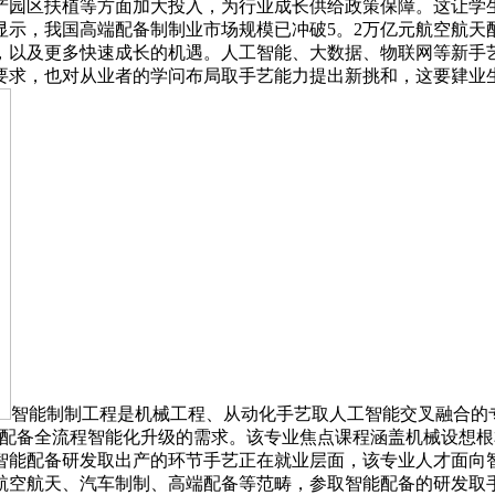
产园区扶植等方面加大投入，为行业成长供给政策保障。这让学
显示，我国高端配备制制业市场规模已冲破5。2万亿元航空航天
，以及更多快速成长的机遇。人工智能、大数据、物联网等新手
要求，也对从业者的学问布局取手艺能力提出新挑和，这要肄业
智能制制工程是机械工程、从动化手艺取人工智能交叉融合的
端配备全流程智能化升级的需求。该专业焦点课程涵盖机械设想
制智能配备研发取出产的环节手艺正在就业层面，该专业人才面
航空航天、汽车制制、高端配备等范畴，参取智能配备的研发取