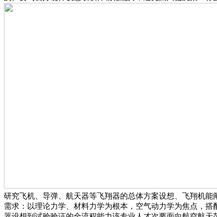
研究飞机、导弹、航天器等飞翔器的总体方案设想、飞翔机能
需求：以理论力学、材料力学为根本，空气动力学为焦点，搭
器设想到试验验证的全流程能力该专业人才次要面向航空航天