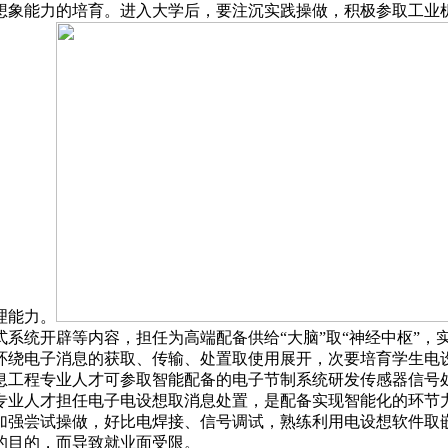
想象能力的培育。进入大学后，要注沉实践操做，积极参取工业
理能力。
系统开辟等内容，担任为高端配备供给“大脑”取“神经中枢”，
环绕电子消息的获取、传输、处置取使用展开，次要培育学生电
息工程专业人才可参取智能配备的电子节制系统研发传感器信号
专业人才担任电子电设想取消息处置，是配备实现智能化的环节
加强尝试操做，好比电焊接、信号调试，熟练利用电设想软件取
的目的，而导致就业面受限。