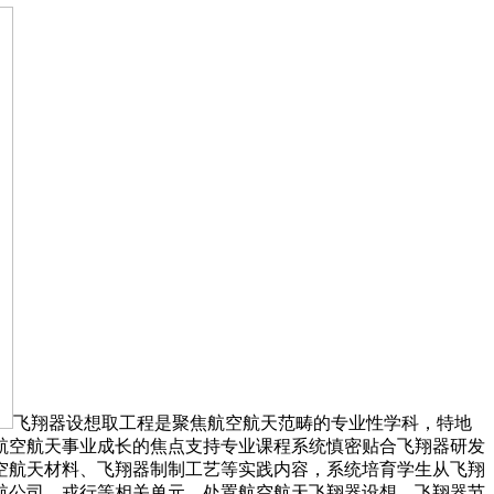
飞翔器设想取工程是聚焦航空航天范畴的专业性学科，特地
航空航天事业成长的焦点支持专业课程系统慎密贴合飞翔器研发
空航天材料、飞翔器制制工艺等实践内容，系统培育学生从飞翔
航公司、戎行等相关单元，处置航空航天飞翔器设想、飞翔器节