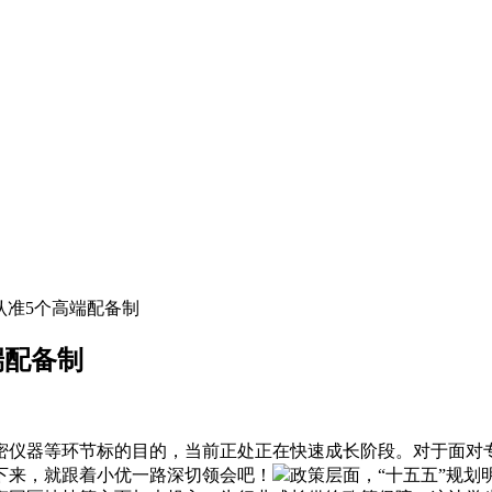
认准5个高端配备制
端配备制
仪器等环节标的目的，当前正处正在快速成长阶段。对于面对专
下来，就跟着小优一路深切领会吧！
政策层面，“十五五”规