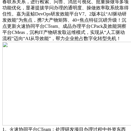
春联系关系，进行检索、问答、消息可视化、批量操做等多项
功能优化，显著提拔学问办理的通明度、操做效率取系统靠得
住性。嘉为蓝鲸DevOps研发效能平台V7。2版本以“AI驱动研
发效能”为焦点，携7大产物矩阵、40+焦点特征沉磅升级！沉
点更新火速协同平台CTeam、成品办理平台CPack及效能洞察
平台CMeas，沉构IT产物研发取运维模式，实现从“人工驱动
流程”迈向“AI从导效能”，帮力企业抢占数字化转型先机！
1。火速协同平台CTeam：处理研发项目办理过程中外资东西