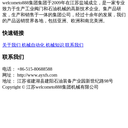
welcometo888集团集团于2009年在江苏盐城成立，是一家专业
致力于生产工业阀门和石油机械的高新技术企业。集产品研
发，生产和销售于一体的集团公司，经过十余年的发展，我们
的产品远销世界各地，包括亚洲、欧洲和南北美洲。
快速链接
关于我们
机械自动化
机械知识
联系我们
联系我们
电话：
+86-515-80688588
网址：
http://www.ayxfs.com
地址：
江苏省建湖县建阳石油装备产业园新世纪路98号
Copyright © 江苏welcometo888集团机械有限公司