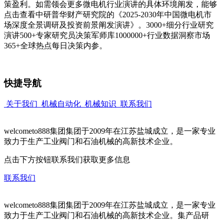
策盈利。如需领会更多微电机行业演讲的具体环境阐发，能够
点击查看中研普华财产研究院的《2025-2030年中国微电机市
场深度全景调研及投资前景阐发演讲》。3000+细分行业研究
演讲500+专家研究员决策军师库1000000+行业数据洞察市场
365+全球热点每日决策内参。
快捷导航
关于我们
机械自动化
机械知识
联系我们
welcometo888集团集团于2009年在江苏盐城成立，是一家专业
致力于生产工业阀门和石油机械的高新技术企业。
点击下方按钮联系我们获取更多信息
联系我们
welcometo888集团集团于2009年在江苏盐城成立，是一家专业
致力于生产工业阀门和石油机械的高新技术企业。集产品研