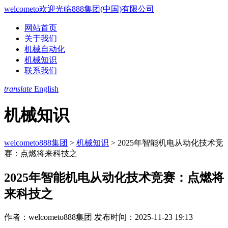
welcometo欢迎光临888集团(中国)有限公司
网站首页
关于我们
机械自动化
机械知识
联系我们
translate
English
机械知识
welcometo888集团
>
机械知识
>
2025年智能机电从动化技术竞
赛：点燃将来科技之
2025年智能机电从动化技术竞赛：点燃将
来科技之
作者：welcometo888集团
发布时间：2025-11-23 19:13