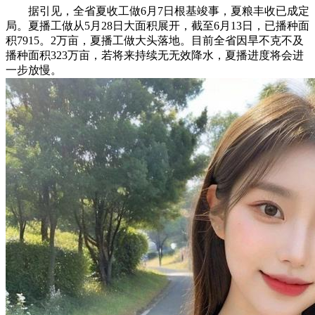
据引见，全省夏收工做6月7日根基竣事，夏粮丰收已成定
局。夏播工做从5月28日大面积展开，截至6月13日，已播种面
积7915。2万亩，夏播工做大头落地。目前全省因旱不克不及
播种面积323万亩，若将来持续无无效降水，夏播进度将会进
一步放慢。