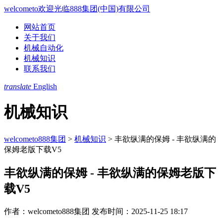
welcometo欢迎光临888集团(中国)有限公司
网站首页
关于我们
机械自动化
机械知识
联系我们
translate
English
机械知识
welcometo888集团
>
机械知识
>
丰欲纵满的保姆 - 丰欲纵满的
保姆老版下载V5
丰欲纵满的保姆 - 丰欲纵满的保姆老版下
载V5
作者：welcometo888集团
发布时间：2025-11-25 18:17