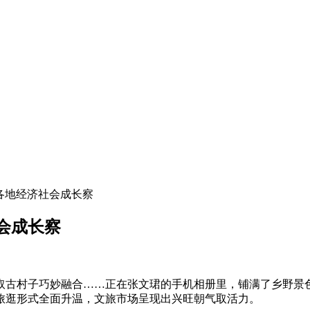
各地经济社会成长察
会成长察
村子巧妙融合……正在张文珺的手机相册里，铺满了乡野景色
旅逛形式全面升温，文旅市场呈现出兴旺朝气取活力。