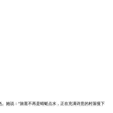
。她说：“旅逛不再是蜻蜓点水，正在充满诗意的村落慢下