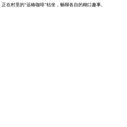
正在村里的“远椿咖啡”枯坐，畅聊各自的糊口趣事。