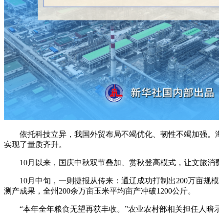
依托科技立异，我国外贸布局不竭优化、韧性不竭加强。海关
实现了量质齐升。
10月以来，国庆中秋双节叠加、赏秋登高模式，让文旅消费再
10月中旬，一则捷报从传来：通辽成功打制出200万亩规模
测产成果，全州200余万亩玉米平均亩产冲破1200公斤。
“本年全年粮食无望再获丰收。”农业农村部相关担任人暗示