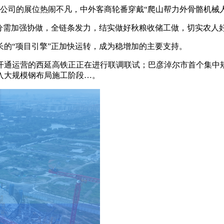
公司的展位热闹不凡，中外客商轮番穿戴“爬山帮力外骨骼机械人
需加强协做，全链条发力，结实做好秋粮收储工做，切实农人
“项目引擎”正加快运转，成为稳增加的主要支持。
通运营的西延高铁正正在进行联调联试；巴彦淖尔市首个集中规
入大规模钢布局施工阶段…。