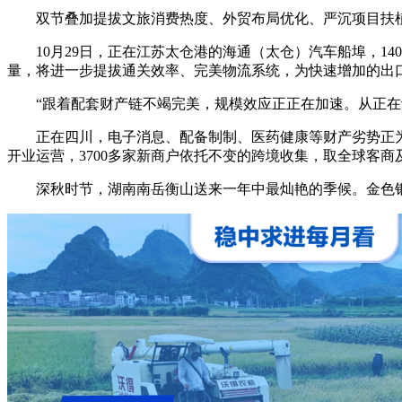
双节叠加提拔文旅消费热度、外贸布局优化、严沉项目扶植进
10月29日，正在江苏太仓港的海通（太仓）汽车船埠，14
量，将进一步提拔通关效率、完美物流系统，为快速增加的出
“跟着配套财产链不竭完美，规模效应正正在加速。从正在谈
正在四川，电子消息、配备制制、医药健康等财产劣势正为外贸
开业运营，3700多家新商户依托不变的跨境收集，取全球客
深秋时节，湖南南岳衡山送来一年中最灿艳的季候。金色银