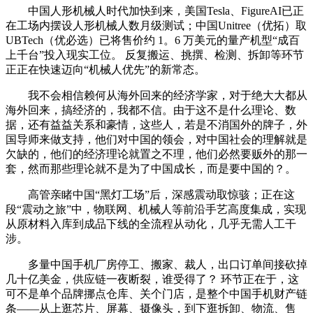
中国人形机械人时代加快到来，美国Tesla、FigureAI已正
在工场内摆设人形机械人数月级测试；中国Unitree（优拓）取
UBTech（优必选）已将售价约 1。6 万美元的量产机型“成百
上千台”投入现实工位。 反复搬运、挑撰、检测、拆卸等环节
正正在快速迈向“机械人优先”的新常态。
我不会相信赖何从海外回来的经济学家，对于绝大大都从
海外回来，搞经济的，我都不信。由于这不是什么理论、数
据，还有益益关系和豪情，这些人，若是不消国外的牌子，外
国导师来做支持，他们对中国的领会，对中国社会的理解就是
欠缺的，他们的经济理论就置之不理，他们必然要贩外的那一
套，然而那些理论就不是为了中国成长，而是要中国的？。
高管亲睹中国“黑灯工场”后，深感震动取惊骇；正在这
段“震动之旅”中，物联网、机械人等前沿手艺高度集成，实现
从原材料入库到成品下线的全流程从动化，几乎无需人工干
涉。
多量中国手机厂房停工、搬家、裁人，出口订单间接砍掉
几十亿美金，供应链一夜断裂，谁受得了？ 环节正在于，这
可不是单个品牌挪点仓库、关个门店，是整个中国手机财产链
条——从上逛芯片、屏幕、摄像头，到下逛拆卸、物流、售