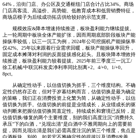
64%，沿街门店、办公区及交通枢纽门店合计占比34%。商场
门店高客流、高溢价、高势能、低教育成本和低营销费特征，
商场店模子为后续成功拓店供给较好的示范支撑。
规模效应&降本增速持续推进，板块盈利能力继续提拔。
上一轮周期中板块全体产能扩张，因而周期底部阶段板块产能
操纵率较低，以三一沉工为例，2024年公司挖掘机产能操纵率
仅42%。25年以来跟着行业需求回暖，板块产能操纵率回升，
固定成本摊薄对利润的反面提拔感化起头。且板块降本增效持
续推进，板块盈利能力较着提拔。2025年前三季度三一沉工/
徐工机械/中联沉科发卖净利率同比别离+2。4/+0。1/+0。
8pct。
从确定性动手，以估值切换为抓手，三个维度结构。不确
定性仍然存正在，但对于岁暮结构而言，估值切换是最为确定
的策略，我们正在消费投资上化繁为简，从确定性动手，以估
值切换为抓手。估值切换的前提是业绩成长，从业绩成长的驱
动判断来把握估值切换简直定性。持续成长和窘境已反转，是
估值切换/修复的两个主要维度，别的我们高度注沉“消费持久
承压”下的白酒，“兑现出清”是白酒中不雅周期向上的需要前
提，因而兑现出清是我们必需高度注沉的第三个维度，焦点是
白酒板块。别的，如若宏不雅确定性的提拔以及消费β改善，