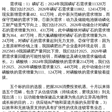
需求端：1）磷矿石：2024年我国磷矿石需求量11320万
吨，我们估计2025、2026年磷矿石需求量11802、12414万吨，
现实新增需求量482、612万吨，此中新兴范畴的需求增加，而
保守范畴的需求下降。①新兴需求：动力及储能电池驱动磷化
工财产链景气宇向上，我们估计2025、2026年动储合计对磷矿
石的需求增量为393、431万吨，此中磷酸铁对磷矿石的需求增
量为364、407万吨，而六氟磷酸锂对磷矿石的需求增量为29、
24万吨，对磷矿石的需求量起到无力支持。②保守需求：因为
上逛原材料价钱上涨，我国磷肥出产企业盈利环境走弱，且
2025M1-9我国磷肥产量同比下滑。我们估计2025、2026年磷
肥需求量回暖的可能性较弱，而磷酸盐及磷化物需求偏稳成
长。2）磷酸铁：2024年我国磷酸铁的需求量214万吨，我们估
计2025、2026年磷酸铁需求量325、449万吨，此中动储合计对
磷酸铁的需求增量为111、124万吨，对磷酸铁的需求量较着提
拔。
五个标的目的选股，把握2026消费投资机遇。十月以来筛
选五个范畴，包含了从估值切换（持续成长，窘境反转）到兑
现出清：1）以功能食物保健品大健康为焦点的立异高地弹性
成长标的目的，2）供应链&产物和渠道共振的头部零食，3）
以效率和无效场景支持的具有扩张性的优良连锁零售业态，