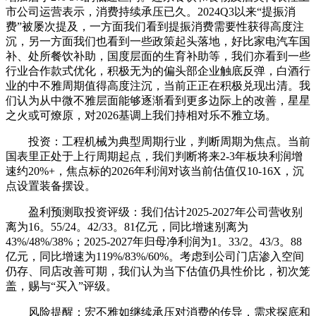
市公司运营表示，消费持续承压已久。2024Q3以来“提振消
费”被屡次提及，一方面我们看到提振消费需要性获得高度注
沉，另一方面我们也看到一些政策起头落地，好比家电汽车国
补、处所餐饮补助，国度层面的生育补助等，我们亦看到一些
行业合作款式优化，积极无为的偏头部企业触底反弹，白酒行
业的中不雅周期值得高度注沉，当前正正在积极兑现出清。我
们认为从中微不雅层面能够逐渐看到更多边际上的改善，星星
之火或可燎原，对2026基调上我们持相对乐不雅立场。
投资：工程机械为典型周期行业，判断周期为焦点。当前
国表里正处于上行周期起点，我们判断将来2-3年板块利润增
速约20%+，焦点标的2026年利润对该当前估值仅10-16X，沉
点设置装备摆设。
盈利预测取投资评级：我们估计2025-2027年公司营收别
离为16。55/24。42/33。81亿元，同比增速别离为
43%/48%/38%；2025-2027年归母净利润为1。33/2。43/3。88
亿元，同比增速为119%/83%/60%。考虑到公司门店渗入空间
仍存、同店改善可期，我们认为当下估值仍具性价比，初次笼
盖，赐与“买入”评级。
风险提醒：宏不雅如继续承压对消费的传导，需求探底和