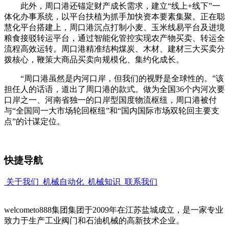
此外，周口港还锚定财产成长需求，建立“线上+线下”一
体化办事系统，以平台扶植为抓手加快资本要素集聚。正在聪
慧化平台搭建上，周口港沉点打制小麦、玉米线易平台及进境
粮食接驳转运平台，通过智能化管控实现农产物买卖、转运全
流程高效运转。周口港精准结构煤炭、木材、建材三大买卖分
拨核心，鞭策大商品买卖向规模化、集约化成长。
“周口港虽然是内河口岸，但我们的视野是全球性的。”该
担任人的话语，道出了周口港的款式。做为全国36个内河次要
口岸之一、河南省独一的口岸型国度物流枢纽，周口港被付
与“全国同一大市场轮回枢纽”和“国内国际市场双轮回主要支
点”的计谋定位。
快捷导航
关于我们
机械自动化
机械知识
联系我们
welcometo888集团集团于2009年在江苏盐城成立，是一家专业
致力于生产工业阀门和石油机械的高新技术企业。