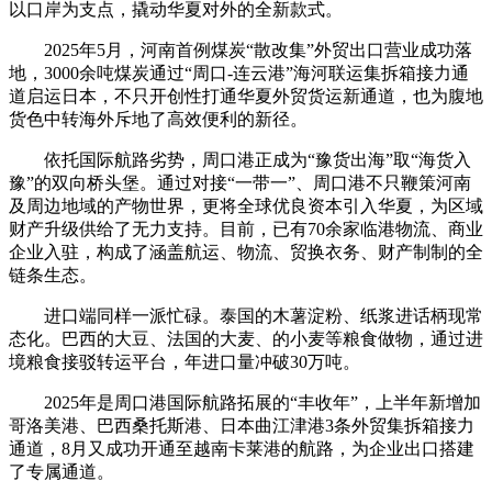
以口岸为支点，撬动华夏对外的全新款式。
2025年5月，河南首例煤炭“散改集”外贸出口营业成功落
地，3000余吨煤炭通过“周口-连云港”海河联运集拆箱接力通
道启运日本，不只开创性打通华夏外贸货运新通道，也为腹地
货色中转海外斥地了高效便利的新径。
依托国际航路劣势，周口港正成为“豫货出海”取“海货入
豫”的双向桥头堡。通过对接“一带一”、周口港不只鞭策河南
及周边地域的产物世界，更将全球优良资本引入华夏，为区域
财产升级供给了无力支持。目前，已有70余家临港物流、商业
企业入驻，构成了涵盖航运、物流、贸换衣务、财产制制的全
链条生态。
进口端同样一派忙碌。泰国的木薯淀粉、纸浆进话柄现常
态化。巴西的大豆、法国的大麦、的小麦等粮食做物，通过进
境粮食接驳转运平台，年进口量冲破30万吨。
2025年是周口港国际航路拓展的“丰收年”，上半年新增加
哥洛美港、巴西桑托斯港、日本曲江津港3条外贸集拆箱接力
通道，8月又成功开通至越南卡莱港的航路，为企业出口搭建
了专属通道。