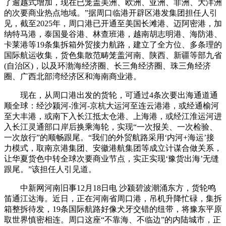
了逾越式增加，现在已笼盖美洲、欧洲、亚洲、非洲、大洋洲
的次要商业热点地域。”据周口临港开辟区港发集团担任人引
见，截至2025年，周口港已开通至美国长滩港、迈阿密港，加
纳特马港，泰国曼谷港、林查班港，越南胡志明港、海防港、
卡莱港等19条集拆箱外贸接力航路，建立了全方位、多条理的
国际航运收集，货色集散范畴笼盖河南、陕西、新疆等部九省
(自治区)，以及环渤海经济圈、长三角经济圈、珠三角经济
圈、广西北部湾经济区和海南商业港。
现在，从周口港出发的货轮，可通过4条次要出海通道通
顺全球：经沙颍河-淮河-京杭大运河至连云港港，或经通榆河
至大丰港，或南下入长江抵太仓港、上海港，或经江淮运河进
入长江灵通部口岸后换乘海轮，实现“一次报关、一次检验、
一次放行”的顺畅跟尾。“我们的外贸航路采用‘内河+海运’接
力模式，取南京港集团、安徽港航集团等成立计谋合做关系，
让华夏货色中转全球次要商业节点，实正实现‘豫货出海’无缝
跟尾。”该担任人引见道。
中新网河南旧事12月18日电 沙颍碧波潮涌东方，货轮鸣
笛通江达海。近日，正在河南省周口港，吊机升降忙碌，集拆
箱整拆待发，19条国际航路好像犬牙交错的纽带，将豫东平原
取世界慎密相连。周口这座“不靠海、不临边”的内陆城市，正