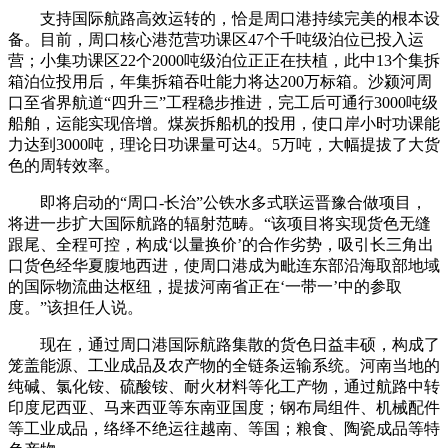
支持国际航路高效运转的，恰是周口港持续完美的根本设
备。目前，周口核心港范营功课区47个千吨级泊位已投入运
营；小集功课区22个2000吨级泊位正正在扶植，此中13个集拆
箱泊位投用后，年集拆箱吞吐能力将达200万标箱。沙颍河周
口至省界航道“四升三”工程稳步推进，完工后可通行3000吨级
船舶，运能实现倍增。煤炭拆船机的投用，使口岸小时功课能
力达到3000吨，理论日功课量可达4。5万吨，大幅提拔了大货
色的周转效率。
即将启动的“周口-长治”公铁水多式联运晋豫合做项目，
将进一步扩大国际航路的辐射范畴。“该项目将实现货色无缝
跟尾、全程可控，构成‘以量换价’的合作劣势，吸引长三角出
口货色经华夏腹地西进，使周口港成为毗连东部沿海取部地域
的国际物流曲达枢纽，提拔河南省正在‘一带一’中的参取
度。”该担任人说。
现在，通过周口港国际航路集散的货色日益丰硕，构成了
笼盖能源、工业成品及农产物的全链条运输系统。河南当地的
纯碱、氯化铵、硫酸铵、耐火材料等化工产物，通过航路中转
印度尼西亚、马来西亚等东南亚国度；钢布局组件、机械配件
等工业成品，络绎不绝运往越南、等国；粮食、陶瓷成品等特