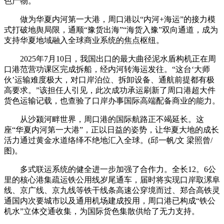
色产物。
做为华夏内河第一大港，周口港以“内河+海运”的接力模
式打破地舆局限，通顺“豫货出海”“海货入豫”双向通道，成为
支持华夏地域融入全球商业系统的焦点枢纽。
2025年7月10日，我国出口的最大曲径泥水盾构机正在周
口港范营功课区完成拆船，经内河转海运发往。“这台‘大师
伙’运输难度极大，对口岸泊位、拆卸设备、通航前提都有极
高要求。”该担任人引见，此次成功承运刷新了周口港超大件
货色运输记载，也查验了口岸办事国际高端配备商业的能力。
从沙颍河畔世界，周口港的国际航路正不竭延长。这
座“华夏内河第一大港”，正以日益的姿势，让华夏大地的成长
活力通过黄金水道络绎不绝地汇入全球。(邱一帆/文 梁照曾/
图)。
多式联运系统的健全进一步加强了合作力。全长12。6公
里的核心港集疏运铁公用线岁尾通车，届时将实现口岸取漯阜
线、京广线、京九线等铁干线条高速公穿境而过、郑合高铁灵
通国内次要城市以及通用机场建成投用，周口港已构成“铁公
机水”立体交通收集，为国际货色集散供给了无力支持。