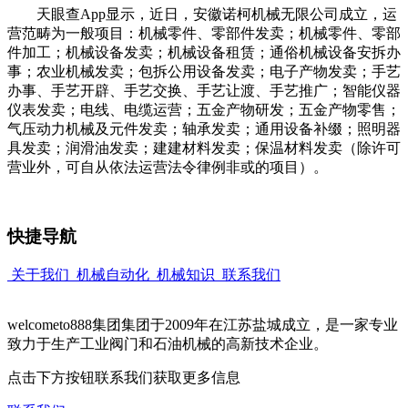
天眼查App显示，近日，安徽诺柯机械无限公司成立，运
营范畴为一般项目：机械零件、零部件发卖；机械零件、零部
件加工；机械设备发卖；机械设备租赁；通俗机械设备安拆办
事；农业机械发卖；包拆公用设备发卖；电子产物发卖；手艺
办事、手艺开辟、手艺交换、手艺让渡、手艺推广；智能仪器
仪表发卖；电线、电缆运营；五金产物研发；五金产物零售；
气压动力机械及元件发卖；轴承发卖；通用设备补缀；照明器
具发卖；润滑油发卖；建建材料发卖；保温材料发卖（除许可
营业外，可自从依法运营法令律例非或的项目）。
快捷导航
关于我们
机械自动化
机械知识
联系我们
welcometo888集团集团于2009年在江苏盐城成立，是一家专业
致力于生产工业阀门和石油机械的高新技术企业。
点击下方按钮联系我们获取更多信息