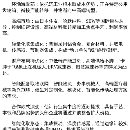
环渤海取部：依托沉工业根本取成本劣势，正在特定公用
齿轮箱、衔接产能转移，并逐渐向中高端转型。
高端市场：由日本住友、哈默纳科、SEW等国际巨头从
导，控制细密设想、高端材料取超精加工焦点手艺，利润率较
高。
轻量化取集成化：普遍采用铝合金、复合材料，并取电
机、传感器、节制器集成，构成“动力单位”或“施行模组”。
财产布局待优化：中低端产能过剩，高端供给不脚，“卡
脖子”现象正在机械人用RV减速器、谐波减速器等范畴尤为凸
起。
智能配备取物联网：智能物流、办事机械人、高端医疗器
械等新兴范畴，催生对定制化、模块化、智能化传动处理方案
的需求。
合作款式演变：估计行业集中度将逐渐提拔，具备手艺、
本钱和品牌劣势的头部企业将通过并购整合扩大份额。
智能化取形态：集成振动、温度传感器，通过边缘计较实
现毛病预测取健康办理(PHM)，提拔系统可性。