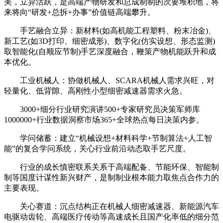
美，立异活跃，是高端产物研发和总成制制的次要堆积地，将
来将向“研发+总拆+办事”价值链高端攀升。
手艺融合立异：新材料(如高机能工程塑料、粉末冶金)、
新工艺(如3D打印、细密成形)、数字化(仿实设想、形态监测)
取智能化(自顺应节制)手艺深度融合，鞭策产物机能跃升和成
本优化。
工业机械人：协做机械人、SCARA机械人需求兴旺，对
轻量化、低背隙、高刚性小型细密减速器需求火急。
3000+细分行业研究演讲500+专家研究员决策军师库
1000000+行业数据洞察市场365+全球热点每日决策内参。
学问储蓄：建立“机械设想+材料科学+节制算法+人工智
能”的复合学问系统，关心行业前沿动态取手艺尺度。
行业的成长慎密联系关系于高端配备、节能环保、智能制
制等国度计谋性新兴财产，是制制业根本能力取焦点合作力的
主要表现。
关心赛道：沉点结构正在机械人细密减速器、新能源汽车
电驱动齿轮、高端医疗传动等高速成长且国产化率低的细分范