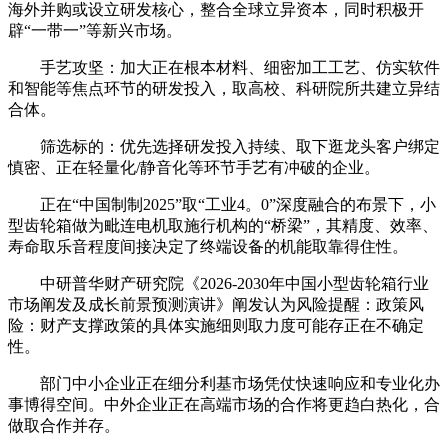
海外并购或设立研发核心，整合全球立异资本，同时积极开
辟“一带一”等新兴市场。
手艺攻坚：加大正在根本材料、细密加工工艺、仿实软件
和智能等焦点环节的研发投入，取高校、科研院所共建立异结
合体。
筛选标的：优先选择研发投入持续、取下逛龙头客户绑定
慎密、正在轻量化/静音化等环节手艺有冲破的企业。
正在“中国制制2025”取“工业4。0”深度融合的布景下，小
型齿轮箱做为毗连电机取施行机构的“桥梁”，其精度、效率、
寿命取乐音程度间接决定了终端设备的机能取靠得住性。
中研普华财产研究院《2026-2030年中国小型齿轮箱行业
市场阐发及成长前景预测演讲》阐发认为风险提醒：政策风
险：财产支撑政策的具体实施细则取力度可能存正在不确定
性。
部门中小企业正在细分利基市场凭仗快速响应和专业化办
事博得空间。中外企业正在高端市场的合作将更趋白热化，合
做取合作并存。