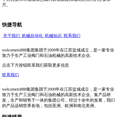
尺。
快捷导航
关于我们
机械自动化
机械知识
联系我们
welcometo888集团集团于2009年在江苏盐城成立，是一家专业
致力于生产工业阀门和石油机械的高新技术企业。
点击下方按钮联系我们获取更多信息
联系我们
welcometo888集团集团于2009年在江苏盐城成立，是一家专业
致力于生产工业阀门和石油机械的高新技术企业。集产品研
发，生产和销售于一体的集团公司，经过十余年的发展，我们
的产品远销世界各地，包括亚洲、欧洲和南北美洲。
快速链接