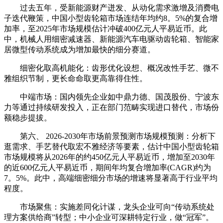
过去五年，受新能源财产迸发、从动化需求激增及消费电
子迭代鞭策，中国小型齿轮箱市场连结年均约8。5%的复合增
加率，至2025年市场规模估计冲破400亿元人平易近币。此
中，机械人用细密减速器、新能源汽车电驱动齿轮箱、智能家
居微型传动系统成为增加最快的细分赛道。
细密化取高机能化：齿形优化设想、概况改性手艺、微不
雅组织节制，更长命命取更高靠得住性。
中端市场：国内领先企业如中鼎力德、国茂股份、宁波东
力等通过持续研发投入，正在部门范畴实现进口替代，市场份
额稳步提拔。
第六、 2026-2030年市场前景预测市场规模预测：分析下
逛需求、手艺替代取宏不雅经济等要素，估计中国小型齿轮箱
市场规模将从2026年的约450亿元人平易近币，增加至2030年
的近600亿元人平易近币，期间年均复合增加率(CAGR)约为
7。5%。此中，高端细密细分市场的增速将显著高于行业平均
程度。
市场聚焦：实施差同化计谋，龙头企业可向“传动系统处
理方案供给商”转型；中小企业可深耕特定行业，做“冠军”。