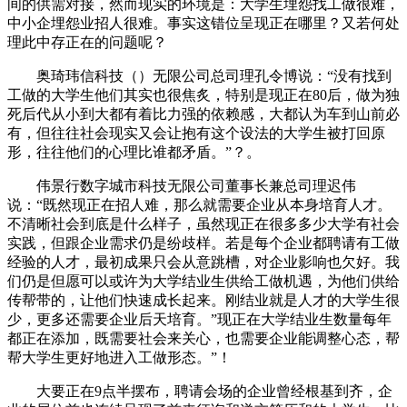
间的供需对接，然而现实的环境是：大学生埋怨找工做很难，
中小企埋怨业招人很难。事实这错位呈现正在哪里？又若何处
理此中存正在的问题呢？
奥琦玮信科技（）无限公司总司理孔令博说：“没有找到
工做的大学生他们其实也很焦炙，特别是现正在80后，做为独
死后代从小到大都有着比力强的依赖感，大都认为车到山前必
有，但往往社会现实又会让抱有这个设法的大学生被打回原
形，往往他们的心理比谁都矛盾。”？。
伟景行数字城市科技无限公司董事长兼总司理迟伟
说：“既然现正在招人难，那么就需要企业从本身培育人才。
不清晰社会到底是什么样子，虽然现正在很多多少大学有社会
实践，但跟企业需求仍是纷歧样。若是每个企业都聘请有工做
经验的人才，最初成果只会从意跳槽，对企业影响也欠好。我
们仍是但愿可以或许为大学结业生供给工做机遇，为他们供给
传帮带的，让他们快速成长起来。刚结业就是人才的大学生很
少，更多还需要企业后天培育。”现正在大学结业生数量每年
都正在添加，既需要社会来关心，也需要企业能调整心态，帮
帮大学生更好地进入工做形态。”！
大要正在9点半摆布，聘请会场的企业曾经根基到齐，企