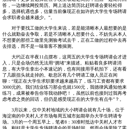
答，一边继续网投简历。网上送达简历比赶聘请会要轻松得
多，选择机遇也多，估量当前像现正在如许的大学生专场聘请
会求职者会越来越少。”。
对于要找工做的大学生来说，若是能清晰本人最想要的是
什么就勤奋去争取，若是不清晰本人想要什么，不妨先从本人
不想要的那些工做里先测验考试去干，正在工做的过程中去再
去排选，而不是一味靠客不雅揣测。
大约正在半夜11点摆布，这周五的大学生专场聘请会才进
入，只是会场仍然无法用“拥堵”来描述。粘贴着良多聘请消
息，有大学生拿出小本速记的，也有间接用手机拍下，还有看
了几眼扭头就走掉的。歇息区有几个聘请工做人员正在闲
聊：“现正在大学生求职要求越来越高了，练习工资都有要求
3000元的。我们结业练习那会也就1500元，我德律风通知他来
练习，成果被奉告你等我动静吧！，虽然以前也接到过我再考
虑考虑之类的回话，但仍是感受现正在的大学生有点牛”？。
3月以来，仅中关村地域的大小聘请会就有几十场，位于
海淀南的中关村人才市场每周五城市如期举办大学生聘请专
场。3月的一个周五早上，笔者8：30准时抵达中关村人才市
场，刚好是大学生专场聘请会的开场时间，然而会场里除了零