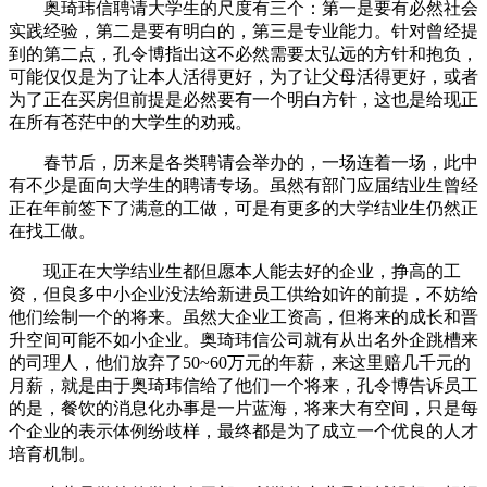
奥琦玮信聘请大学生的尺度有三个：第一是要有必然社会
实践经验，第二是要有明白的，第三是专业能力。针对曾经提
到的第二点，孔令博指出这不必然需要太弘远的方针和抱负，
可能仅仅是为了让本人活得更好，为了让父母活得更好，或者
为了正在买房但前提是必然要有一个明白方针，这也是给现正
在所有苍茫中的大学生的劝戒。
春节后，历来是各类聘请会举办的，一场连着一场，此中
有不少是面向大学生的聘请专场。虽然有部门应届结业生曾经
正在年前签下了满意的工做，可是有更多的大学结业生仍然正
在找工做。
现正在大学结业生都但愿本人能去好的企业，挣高的工
资，但良多中小企业没法给新进员工供给如许的前提，不妨给
他们绘制一个的将来。虽然大企业工资高，但将来的成长和晋
升空间可能不如小企业。奥琦玮信公司就有从出名外企跳槽来
的司理人，他们放弃了50~60万元的年薪，来这里赔几千元的
月薪，就是由于奥琦玮信给了他们一个将来，孔令博告诉员工
的是，餐饮的消息化办事是一片蓝海，将来大有空间，只是每
个企业的表示体例纷歧样，最终都是为了成立一个优良的人才
培育机制。