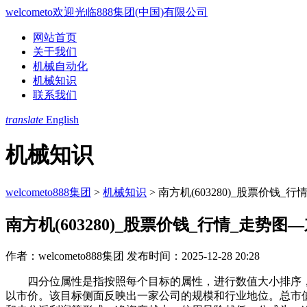
welcometo欢迎光临888集团(中国)有限公司
网站首页
关于我们
机械自动化
机械知识
联系我们
translate
English
机械知识
welcometo888集团
>
机械知识
>
南方机(603280)_股票价钱_
南方机(603280)_股票价钱_行情_走势
作者：welcometo888集团
发布时间：2025-12-28 20:28
四分位属性是指按照每个目标的属性，进行数值大小排序，
以市价。该目标侧面反映出一家公司的规模和行业地位。总市