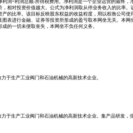
净利润=利润总额-所得税费用。净利润是一个企业运营的最终，
价，相对投资价值越大。公式为净利润取从停业务收入的比率。
资产的比率。该目标反映股东权益的收益程度，用以权衡公司使
及图表进行金融、证券等投资所形成的盈亏取本网坐无关。本网
形成的一切未便取丧失，本网坐不负任何义务。
家专业致力于生产工业阀门和石油机械的高新技术企业。
是一家专业致力于生产工业阀门和石油机械的高新技术企业。集产品