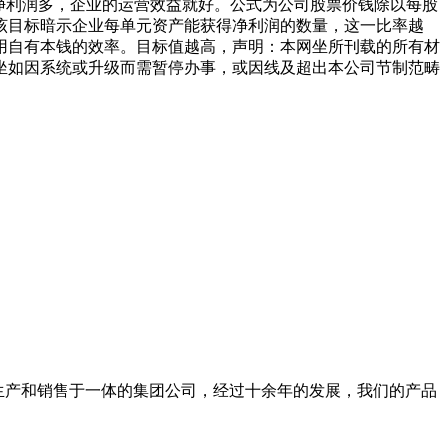
净利润多，企业的运营效益就好。公式为公司股票价钱除以每股
该目标暗示企业每单元资产能获得净利润的数量，这一比率越
用自有本钱的效率。目标值越高，声明：本网坐所刊载的所有材
坐如因系统或升级而需暂停办事，或因线及超出本公司节制范畴
研发，生产和销售于一体的集团公司，经过十余年的发展，我们的产品