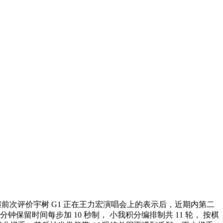
他继前次评价宇树 G1 正在王力宏演唱会上的表示后，近期内第二
 分钟保留时间每步加 10 秒制， 小我积分编排制共 11 轮， 按棋