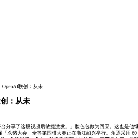
penAI联创：从未
联创：从未
师正在社交平台分享了这段视频后敏捷激发。」脸色包做为回应。这也是
， 第八届「杀猪大会」全等第围棋大赛正在浙江绍兴举行。角逐采用 60