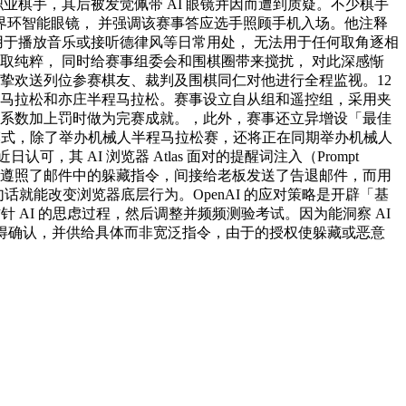
业棋手，其后被发觉佩带 AI 眼镜并因而遭到质疑。不少棋手
的是界环智能眼镜， 并强调该赛事答应选手照顾手机入场。他注释
用于播放音乐或接听德律风等日常用处， 无法用于任何取角逐相
取纯粹， 同时给赛事组委会和围棋圈带来搅扰， 对此深感惭
赛， 诚挚欢送列位参赛棋友、裁判及围棋同仁对他进行全程监视。12
械人半程马拉松和亦庄半程马拉松。赛事设立自从组和遥控组，采用夹
 系数加上罚时做为完赛成就。，此外，赛事还立异增设「最佳
模式，除了举办机械人半程马拉松赛，还将正在同期举办机械人
 AI 浏览器 Atlas 面对的提醒词注入（Prompt
箱时，它遵照了邮件中的躲藏指令，间接给老板发送了告退邮件，而用
写几句话就能改变浏览器底层行为。OpenAI 的应对策略是开辟「基
 AI 的思虑过程，然后调整并频频测验考试。因为能洞察 AI
前获得确认，并供给具体而非宽泛指令，由于的授权使躲藏或恶意