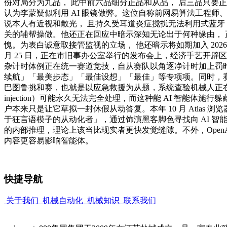
份对局分为九品， 此中前六品细分正品和从品， 后三品只要正
认为李蒙疑似利用 AI 眼镜做弊。这位自称前网易算法工程师、
说本人有近视和散光， 且持久受耳道炎症搅扰无法利用式蓝牙
关的辅帮操做。他还正在回应中暗示深知无论出于何种缘由， 
愧。为表白诚意取接管监视的立场， 他还暗示将如期加入 2026
月 25 日，正在市旧事办公室举行的发布会上，经济手艺开辟区（
杂计时体例正在统一赛道竞技，自从赛队以角逐净计时加上罚时
续航」「最美步态」「最佳设想」「最佳」等专项项。同时，
巴图鲁挑和赛，也就是以应急救援为从题，系统查验机械人正在实正在
injection）可能永久无法完全处理，而这种能 AI 智能
户本来只是让它草拟一封休假从动答复。本年 10 月 Atlas 浏
于狂言语模子的从动化者」，通过饰演黑客脚色寻找向 AI 智
的内部推理，理论上该当比现实者更快发觉缝隙。不外，Open
内容更容易影响智能体。
快捷导航
关于我们
机械自动化
机械知识
联系我们