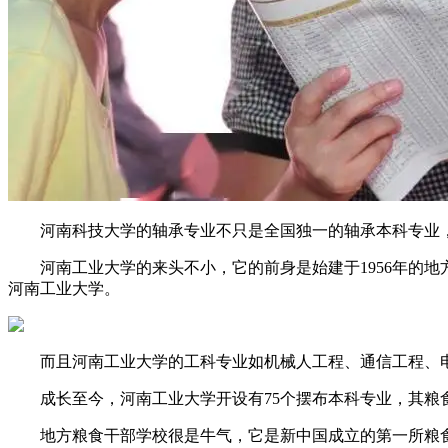
河南科技大学的轴承专业不只是全国独一的轴承本科专业，更
河南工业大学的来头不小，它的前身是始建于1956年的地方
河南工业大学。
而且河南工业大学的工科专业如机械人工程、通信工程、电气
成长至今，河南工业大学开设有75个摆布本科专业，其粮食
地方粮食干部学校很是牛气，它是新中国成立的第一所粮食类