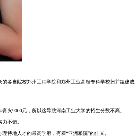
成长的各自院校郑州工程学院和郑州工业高档专科学校归并组建成
火9000元，所以这导致河南工业大学的招生分数不高。
实力不错。
理特地人才的最高学府，有着“亚洲粮院”的佳誉。