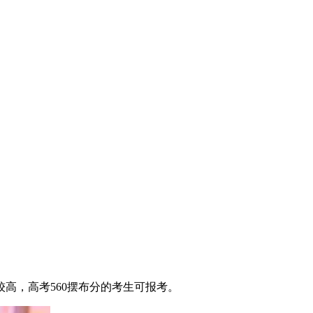
，高考560摆布分的考生可报考。