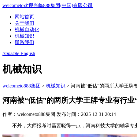
welcometo欢迎光临888集团(中国)有限公司
网站首页
关于我们
机械自动化
机械知识
联系我们
translate
English
机械知识
welcometo888集团
>
机械知识
>
河南被“低估”的两所大学王牌
河南被“低估”的两所大学王牌专业有行业
作者：welcometo888集团
发布时间：2025-12-31 20:14
不外，大师报考时需要晓得一点，河南科技大学的轴承专业是