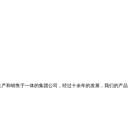
研发，生产和销售于一体的集团公司，经过十余年的发展，我们的产品