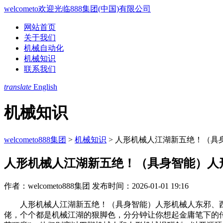
welcometo欢迎光临888集团(中国)有限公司
网站首页
关于我们
机械自动化
机械知识
联系我们
translate
English
机械知识
welcometo888集团
>
机械知识
>
人形机械人江湖新五绝！（具
人形机械人江湖新五绝！（具身智能）人
作者：welcometo888集团
发布时间：2026-01-01 19:16
人形机械人江湖新五绝！（具身智能）人形机械人东邪、西狂
佬，个个都是机械江湖的狠脚色，分分钟让你想起金庸笔下的