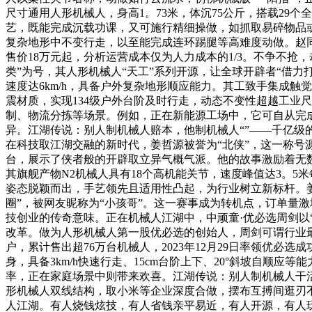
尺寸通用人形机械人，身高1。73米，体沉75公斤，搭载29个
艺，既能完成沉载功课，又可施行精细操做，如抓取易碎物品或
复杂地形中不变行走，以至能完成连环踢腿等高难度动做。赵同
售价18万元起，分析运营成本仅为人力成本的1/3。不争不
类”为号，其人形机械人“天工”系列开源，让全球开辟者“借力打力
速度达6km/h，具备户外复杂地形顺应能力。其工致手集成
震材质，实现134级户外台阶及时行走，动态不变性超越工业
制、物流分拣等场景。例如，正在新能源工场中，它可自从完成
异。江湖传说：别人制机械人赔本，他制机械人“”——千亿级
在科技取江湖交融的新时代，姜哲源被誉为“北侠”，这一称号
台，展示了侠者般的开辟取立异气概气派。他的故事激励着无
其旗舰产物N2机械人具有18个高机能关节，速度峰值达3。
姿态脱颖而出，手艺领先且适用性凸起，为行业树立新标杆。姜
圈”，被网友昵称为“小孩哥”。这一赛事成为转机点，订单量
技创业的传奇意味。正在机械人江湖中，中顽童·优必选周剑以“机
改革。做为人形机械人第一股优必选的创始人，周剑可谓行业最早
户，累计售出超76万台机械人，2023年12月29日率领优必选
身，具备3km/h快速行走、15cm台阶上下、20°斜坡自
率，正在家庭场景中则带来欢喜。江湖传说：别人制机械人干
形机械人双线结构，取小米等企业深度合做，摆布互搏间逛刃不
人江湖。有人烧钱炫技，有人省钱亲平易近，有人开源，有人