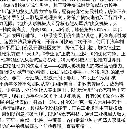
0W，体能超越90%成年男性。其工致手集成触觉传感取力控手
仿生脚部设想复刻人脚力学布局，配备高弹性减震材质，确保正在
。该版本手艺接口取场景处理方案，鞭策产物快速融入千行百业，
力无限。北侠·人形机械人立异核心熊友军以“侠义机械，人
向新高度。身高180cm，40个度，峰值扭矩300N·m，奔驰
电子元件或医疗辅帮。下肢系统采用仿生脚部设想，配备高弹性减
接口、运控算法及东西链，开辟者可快速二次开辟，使用于汽车制
起的亲平易近订价及开源社区支撑，降低手艺门槛，加快行业立
策前进！“天工2。0专业版”正成为工业4。0的变化前锋。正
，他率领团队从尝试室贸易化，将人形机械人手艺推向世界舞
正在松延动力的焦点手艺——双脚人形机械人的杰出活动能力。
工智能取机械节制的精髓，正在马拉松赛事中，N2以流利的跑步
拉松。赛前，松延动力默默无闻；赛后，N2以亚军成就“破
仅用两年多便率领团队从草根国际舞台，击败老牌巨头，成为科
端茶、讲笑话，分分钟让人笑出腹肌，以“玩活儿”的心态鞭策手艺
畴，现在已办事全球50多个国度和地域，具有900多家企业客
周剑的创意代表做，身高1。3米，体沉63千克，集六大AI手艺于一
置28种情感系统，其模块化设想便于，正在工业场景中可提拔效
！周剑以创意打破常规，以诙谐点亮科技，通过工业机械人取人
、西狂、南僧、北侠、中顽童，各自带着“绝技”闯荡人形机械
是你心中的机械霸从？前往搜狐，查看更多？。