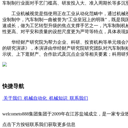
车制制行业面对手艺门槛高、研发投入大、准入周期长等多沉壁垒
工业机械视觉是指使用正在工业从动化范畴中，通过机械视
业制制中，汽车制制一曲被誉为“工业皇冠上的明珠”，既是我
速成长，做为工艺转型升级的焦点支撑手艺之一，汽车制制机械
性更高、对平安和质量的设想尺度更为严苛等特点，具体表现
华经财产研究院为帮力企业、科研、投资机构等单元领会汽车制
的研究演讲》，本演讲由华经财产研究院研究团队对汽车制制
示状、上下逛财产、合作款式及沉点企业等相关要素；科用研
快捷导航
关于我们
机械自动化
机械知识
联系我们
welcometo888集团集团于2009年在江苏盐城成立，是一
点击下方按钮联系我们获取更多信息