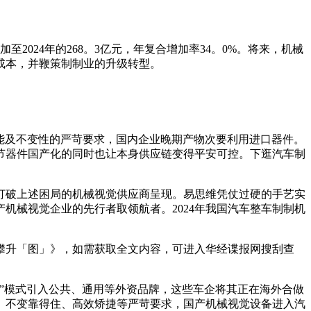
024年的268。3亿元，年复合增加率34。0%。将来，机械
成本，并鞭策制制业的升级转型。
能及不变性的严苛要求，国内企业晚期产物次要利用进口器件。
环节器件国产化的同时也让本身供应链变得平安可控。下逛汽车制
破上述困局的机械视觉供应商呈现。易思维凭仗过硬的手艺实
机械视觉企业的先行者取领航者。2024年我国汽车整车制制机
攀升「图」》，如需获取全文内容，可进入华经谍报网搜刮查
”模式引入公共、通用等外资品牌，这些车企将其正在海外合做
、不变靠得住、高效矫捷等严苛要求，国产机械视觉设备进入汽