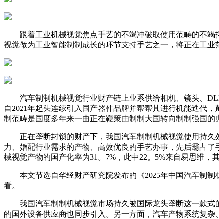
跟着工业机械视觉焦点手艺的不竭冲破取使用范畴的不竭拓展，中
视觉做为工业智能制制成长的环节支持手艺之一，将正在工业
汽车制制机械视觉行业财产链上业系供给相机、镜头、DLP
自2021年起头连续引入国产器件品牌并帮帮其进行机能迭代
制范畴是国度多年来一曲正在鞭策由制制大国转向制制强国的
正在垄断封锁的财产下，我国汽车制制机械视觉使用持久处
力、婚配行业需求的产物、高效优良的手艺办事，先后霸占了手
械视觉产物的国产化率为31。7%，此中22。5%来自易思维，
本文节选自华经财产研究院发布的《2025年中国汽车制制
看。
我国汽车制制机械视觉市场持久被国际龙头垄断这一款式的构
的国外设备供应商也同步引入。另一方面，汽车产物系统复杂