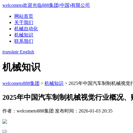
welcometo欢迎光临888集团(中国)有限公司
网站首页
关于我们
机械自动化
机械知识
联系我们
translate
English
机械知识
welcometo888集团
>
机械知识
>
2025年中国汽车制制机械视
2025年中国汽车制制机械视觉行业概况、
作者：welcometo888集团
发布时间：2026-01-03 20:35