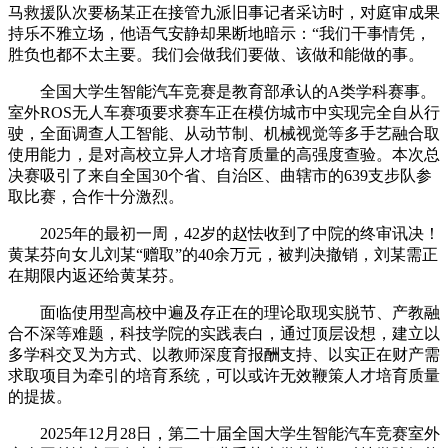
马救援队次要杨某正在接管九派旧事记者采访时，对庭审成果
持乐不雅立场，他语气安静却果断地暗示：“我们干事情凭，
胜负也都不太主要。我们会做我们要做、该做和能做的事。
全国大学生智能汽车竞赛是教育部承认的A类学科赛事。
室外ROS无人车赛项要求赛车正在模仿城市中实现完全自从行
驶，全面调查人工智能、从动节制、机械视觉等多手艺融合取
使用能力，是对高校立异人才培育质量的高强度查验。本次总
决赛吸引了来自全国30个省、自治区、曲辖市的639支步队参
取比赛，合作十分激烈。
2025年的最初一周，42岁的赵怯收到了中院的终审讯决！
黄某芬向女儿刘某“赠取”的40余万元，被判决撤销，刘某需正
在期限内返还给黄某芬。
面临使用型高校中遍及存正在的理论取现实脱节、产教融
合不深等难题，科技学院的实践表白，通过顶层设想，建立以
多学科交叉为方式、以教师深度育报酬支持、以实正在财产需
求取项目为牵引的培育系统，可以或许无效鞭策人才培育质量
的提拔。
2025年12月28日，第二十届全国大学生智能汽车竞赛室外