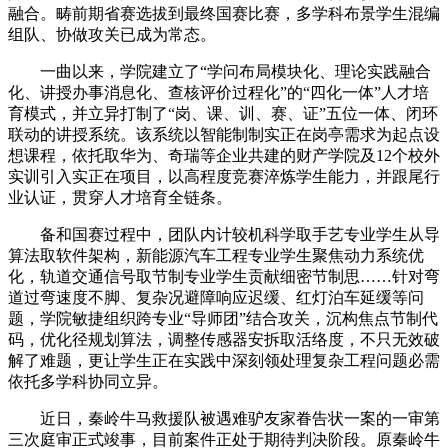
融合。畴前期省赛选拔到最终国赛比赛，多学科布景学生混编
组队、协做攻关已成为常态。
一曲以来，学院建立了“学问布局模块化、理论实践融合
化、讲授办事消息化、查核评价过程化”的“四化一体”人才培
育模式，并立异打制了“岗、课、训、赛、证”五位一体、闭环
联动的讲授系统。该系统以智能制制实正在岗亭需求为起点设
想课程，依托取华为、奇瑞等企业共建的财产学院及12个校外
实训引入实正在项目，以高程度竞赛淬炼学生能力，并跟尾行
业认证，贯穿人才培育全链条。
备和国赛过程中，团队内计较机科学取手艺专业学生从导
算法取软件架构，新能源汽车工程专业学生聚焦动力系统优
化，轨道交通信号取节制专业学生贡献细密节制思……针对弯
道过弯速度不脚、复杂况避障响应迟缓、红灯泊车延缓等问
题，学院敏捷组织跨专业“导师团”结合攻关，沉构焦点节制代
码，优化径规划算法，调整传感器安拆取活络度，不只无效破
解了难题，更让学生正在实践中深刻领处理复杂工程问题必需
依托多学科协同立异。
近日，秦岭牛马救援队被遇难驴友家眷告状一案的一审第
三次庭审正式竣事，目前案件正处于期待判决阶段。原秦岭牛