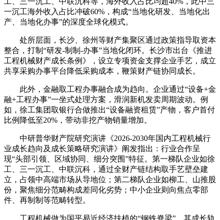
工、三一沉工、中联沉科等，海外收入占比均超40%，此中三
一沉工海外收入占比冲破60%，构成“当地化研发、当地化出
产、当地化办事”的深度全球化模式。
处所层面，长沙、徐州等财产集聚区通过政策指导取资本
整合，打制“研发-制制-办事”当地化闭环。长沙市出台《推进
工程机械财产成长条例》，设立专项资金支撑企业手艺，成立
共享采购办事平台降低采购成本，鞭策财产链协同成长。
此外，金融取工程办事融合成为趋向。企业通过“设备+金
融+工程办事”一坐式处理方案，滑润新机发卖周期波动。例
如，徐工集团取银行合做推出“设备融资租赁”产物，客户首付
比例降低至20%，带动非挖产物销量增加。
中研普华财产院研究演讲《2026-2030年国内工程机械行
业成长趋向及成长策略研究演讲》阐发指出：行业合作呈
现“头部引领、区域协同、细分突围”特征。第一梯队企业如徐
工、三一沉工、中联沉科，通过全财产链结构取手艺壁垒建
立，占领中高端市场从导地位；第二梯队企业如柳工、山推股
份，聚焦细分范畴构成差同化劣势；中小企业则向焦点零部
件、再制制等范畴转型。
工程机械做为国平易近经济扶植的“钢铁脊梁”，其成长轨