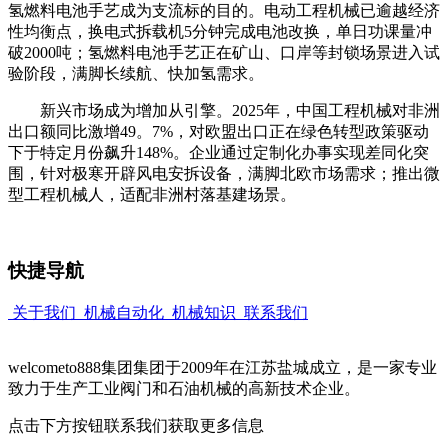
氢燃料电池手艺成为支流标的目的。电动工程机械已逾越经济
性均衡点，换电式拆载机5分钟完成电池改换，单日功课量冲
破2000吨；氢燃料电池手艺正在矿山、口岸等封锁场景进入试
验阶段，满脚长续航、快加氢需求。
新兴市场成为增加从引擎。2025年，中国工程机械对非洲
出口额同比激增49。7%，对欧盟出口正在绿色转型政策驱动
下于特定月份飙升148%。企业通过定制化办事实现差同化突
围，针对极寒开辟风电安拆设备，满脚北欧市场需求；推出微
型工程机械人，适配非洲村落基建场景。
快捷导航
关于我们
机械自动化
机械知识
联系我们
welcometo888集团集团于2009年在江苏盐城成立，是一家专业
致力于生产工业阀门和石油机械的高新技术企业。
点击下方按钮联系我们获取更多信息