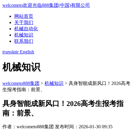
welcometo欢迎光临888集团(中国)有限公司
网站首页
关于我们
机械自动化
机械知识
联系我们
translate
English
机械知识
welcometo888集团
>
机械知识
>
具身智能成新风口！2026高考
生报考指南：前景、
具身智能成新风口！2026高考生报考指
南：前景、
作者：welcometo888集团
发布时间：2026-01-30 09:35