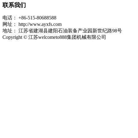
联系我们
电话：
+86-515-80688588
网址：
http://www.ayxfs.com
地址：
江苏省建湖县建阳石油装备产业园新世纪路98号
Copyright © 江苏welcometo888集团机械有限公司