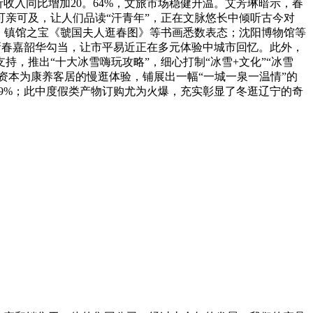
析收入同比增加20。64%，文旅市场稳健升温。艾芳琳暗示，春
亲可及，让人们品读“汗青年”，正在文脉悠长中倾听古今对
，镇馆之宝《虢国夫人逛春图》等书画悉数表态；沈阳博物馆等
馆新春嘉韶华勾当，让市平易近正在多元体验中城市回忆。此外，
，推出“十大冰雪嗨玩攻略”，细心打制“冰雪+文化”“冰雪
在地资本为康养客居的慢逛体验，铺展出一幅“一城一泉一温情”的
29%；此中度假类产物订购尤为火爆，充实彰显了冬逛辽宁的奇