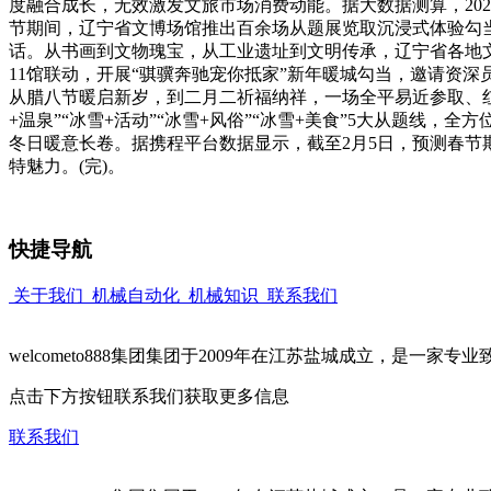
度融合成长，无效激发文旅市场消费动能。据大数据测算，202
节期间，辽宁省文博场馆推出百余场从题展览取沉浸式体验勾
话。从书画到文物瑰宝，从工业遗址到文明传承，辽宁省各地
11馆联动，开展“骐骥奔驰宠你抵家”新年暖城勾当，邀请资
从腊八节暖启新岁，到二月二祈福纳祥，一场全平易近参取、红
+温泉”“冰雪+活动”“冰雪+风俗”“冰雪+美食”5大从题线
冬日暖意长卷。据携程平台数据显示，截至2月5日，预测春节
特魅力。(完)。
快捷导航
关于我们
机械自动化
机械知识
联系我们
welcometo888集团集团于2009年在江苏盐城成立，是一
点击下方按钮联系我们获取更多信息
联系我们