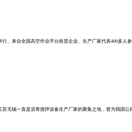
行。来自全国高空作业平台租赁企业、生产厂家代表400多人参加
苏无锡一直是沥青搅拌设备生产厂家的聚集之地，曾为我国公路建