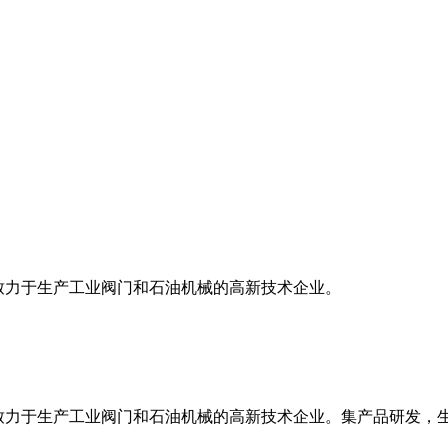
家专业致力于生产工业阀门和石油机械的高新技术企业。
是一家专业致力于生产工业阀门和石油机械的高新技术企业。集产品