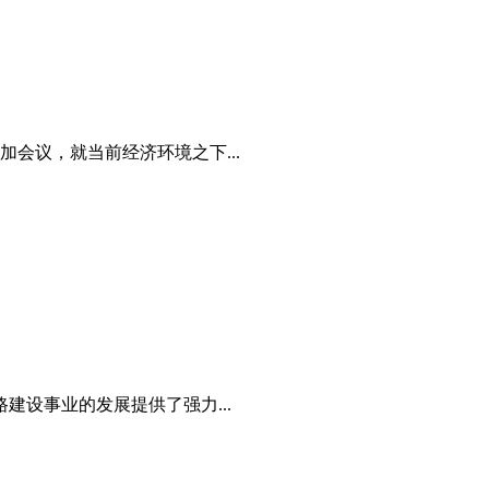
会议，就当前经济环境之下...
设事业的发展提供了强力...