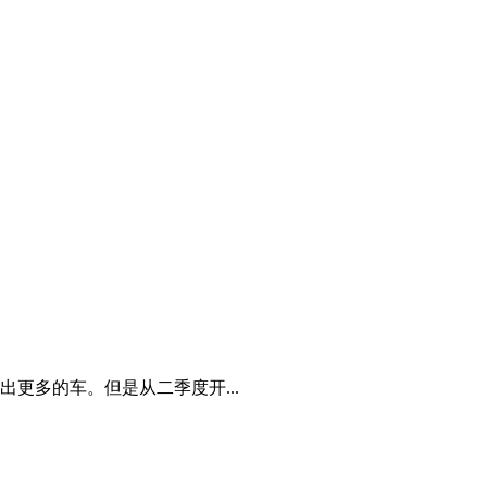
更多的车。但是从二季度开...