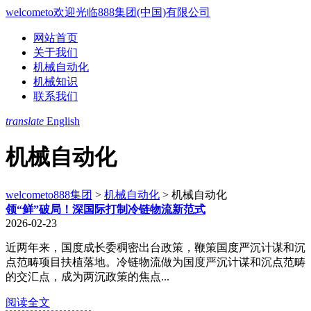
welcometo欢迎光临888集团(中国)有限公司
网站首页
关于我们
机械自动化
机械知识
联系我们
translate
English
机械自动化
welcometo888集团
>
机械自动化
>
机械自动化
领“鲜”破局！深国际打制冷链物流新范式
2026-02-23
近两年来，国度成长委稠密出台政策，鞭策国度严沉计谋和沉
点范畴项目扶植落地。冷链物流做为国度严沉计谋和沉点范畴
的交汇点，成为两沉政策的焦点...
阅读全文